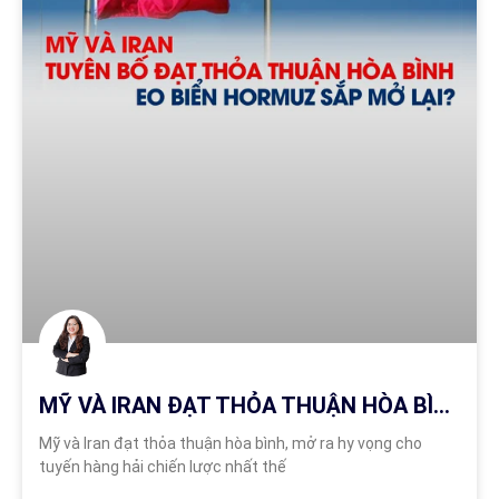
MỸ VÀ IRAN ĐẠT THỎA THUẬN HÒA BÌNH, EO BIỂN HORMUZ SẮP MỞ LẠI?
Mỹ và Iran đạt thỏa thuận hòa bình, mở ra hy vọng cho
tuyến hàng hải chiến lược nhất thế