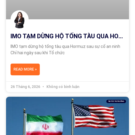
IMO TẠM DỪNG HỘ TỐNG TÀU QUA HORMUZ SAU SỰ CỐ AN NINH
IMO tạm dừng hộ tống tàu qua Hormuz sau sự cố an ninh
Chỉ hai ngày sau khi Tổ chức
READ MORE »
26 Tháng 6, 2026
Không có bình luận
TIN TỨC THỊ TRƯỜNG