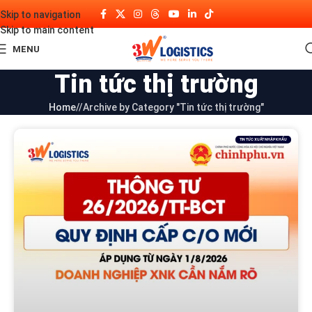
Skip to navigation
Skip to main content
MENU
Tin tức thị trường
Home
/
Archive by Category "Tin tức thị trường"
TIN TỨC XUẤT NHẬP KHẨU