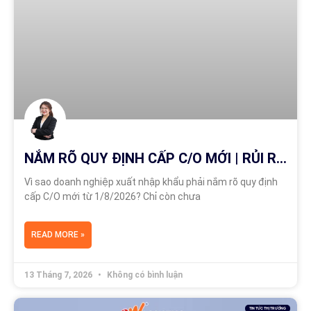
NẮM RÕ QUY ĐỊNH CẤP C/O MỚI | RỦI RO BỊ CẤM CẤP C/O
Vì sao doanh nghiệp xuất nhập khẩu phải nắm rõ quy định
cấp C/O mới từ 1/8/2026? Chỉ còn chưa
READ MORE »
13 Tháng 7, 2026
Không có bình luận
TIN TỨC THỊ TRƯỜNG