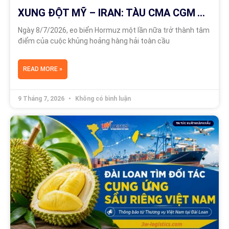
XUNG ĐỘT MỸ – IRAN: TÀU CMA CGM TRỞ THÀNH MỤC TIÊU TẤN CÔNG TẠI EO BIỂN HORMUZ
Ngày 8/7/2026, eo biển Hormuz một lần nữa trở thành tâm
điểm của cuộc khủng hoảng hàng hải toàn cầu
READ MORE »
9 Tháng 7, 2026
Không có bình luận
TIN TỨC XUẤT NHẬP KHẨU