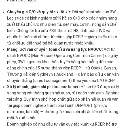
Chuyên gia C/O và quy tắc xuất xứ:
Đội ngũ khai báo của 3W
Logistics có kinh nghiệm xử lý hồ sơ C/O cho các nhóm hàng
xuất khẩu chủ lực như điện tử, dệt may, cơ khí, nông sản chế
biến. Chúng tôi tra cứu PSR theo mã HS, tính toán RVC và
chuẩn bị toàn bộ chứng từ cộng gộp RCEP — giảm thiểu rủi ro
từ chối ưu đãi thuế tại hải quan nước nhập khẩu.
Mạng lưới vận chuyển toàn cầu và năng lực NVOCC:
Với tư
cách NVOCC (Non-Vessel Operating Common Carrier) có giấy
phép, 3W Logistics khai thác tuyến hàng hải thẳng đến các
cảng chính của 15 nước thành viên RCEP — từ Osaka, Busan,
Thượng Hải đến Sydney và Auckland — đảm bảo điều kiện vận
chuyển thẳng (direct consignment) theo yêu cầu C/O RCEP.
Xử lý nhanh, giảm chi phí lưu container:
Hồ sơ C/O được xử lý
song song với thông quan hải quan, rút ngắn thời gian lấy hàng
tại cảng. Quy trình phối hợp chặt giữa bộ phận hải quan và vận
tải giúp doanh nghiệp tránh phát sinh DEM/DET (phí lưu
container, lưu bãi) — thường là khoản chi phí ẩn lớn nhất trong
mỗi lô xuất khẩu.
Doanh nghiệp có nhu cầu tư vấn quy tắc xuất xứ RCEP, hỗ trợ