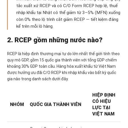
tắc xuất xứ RCEP và có C/O Form RCEP hợp lệ, thuế
nhập khẩu tại Nhật có thể giảm từ 3–5% (MFN) xuống
còn 0% theo lộ trình cắt giảm RCEP — tiết kiệm đáng
kể trên mỗi lô hàng.
2. RCEP gồm những nước nào?
RCEP là hiệp định thương mại tự do lớn nhất thế giới tính theo
quy mô GDP, gồm 15 quốc gia thành viên với tổng GDP chiếm
khoảng 30% GDP toàn cầu. Hàng hóa xuất khẩu từ Việt Nam
được hưởng ưu đãi C/O RCEP khi nhập khẩu vào bất kỳ quốc
gia nào trong danh sách dưới đây.
HIỆP ĐỊNH
CÓ HIỆU
NHÓM
QUỐC GIA THÀNH VIÊN
LỰC TẠI
VIỆT NAM