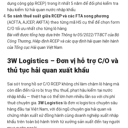
dụng cộng gộp RCEP) trong ít nhất 5 năm để đối phó kiểm tra
hậu kiểm từ hải quan nước nhập khẩu.
So sánh thuế suất giữa RCEP và các FTA song phương
(ACFTA, AJCEP, AKFTA) theo từng mã HS cụ thể để chọn form
C/O tối ưu nhất cho từng lô hàng.
Bài viết được tổng hợp dựa trên Thông tư 05/2022/TT-BCT của Bộ
Công Thương, Hiệp định RCEP và các quy định hải quan hiện hành
của Tổng cục Hải quan Việt Nam.
3W Logistics – Đơn vị hỗ trợ C/O và
thủ tục hải quan xuất khẩu
Sai sót trong hồ sơ C/O RCEP không chỉ làm chậm lô hàng mà
còn dẫn đến rủi ro bị truy thu thuế, phạt hậu kiểm tại nước
nhập khẩu — thiệt hại có thể lớn hơn nhiều lần so với chi phí
thuê chuyên gia.
3W Logistics
là đơn vị logistics chuyên sâu
hàng đầu tại Việt Nam, với đội ngũ chuyên gia hải quan và
chứng nhận xuất xứ đồng hành cùng doanh nghiệp xuất nhập
khẩu trên toàn bộ hành trình từ xưởng sản xuất đến tay người
mua nước ngoài.