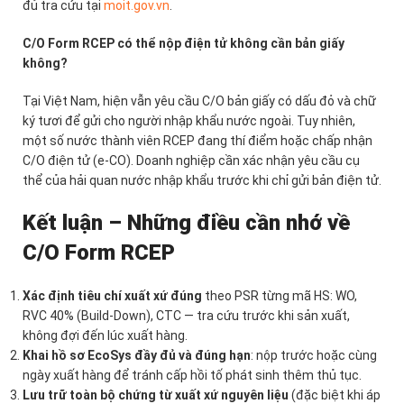
đủ tra cứu tại
moit.gov.vn
.
C/O Form RCEP có thể nộp điện tử không cần bản giấy
không?
Tại Việt Nam, hiện vẫn yêu cầu C/O bản giấy có dấu đỏ và chữ
ký tươi để gửi cho người nhập khẩu nước ngoài. Tuy nhiên,
một số nước thành viên RCEP đang thí điểm hoặc chấp nhận
C/O điện tử (e-CO). Doanh nghiệp cần xác nhận yêu cầu cụ
thể của hải quan nước nhập khẩu trước khi chỉ gửi bản điện tử.
Kết luận – Những điều cần nhớ về
C/O Form RCEP
Xác định tiêu chí xuất xứ đúng
theo PSR từng mã HS: WO,
RVC 40% (Build-Down), CTC — tra cứu trước khi sản xuất,
không đợi đến lúc xuất hàng.
Khai hồ sơ EcoSys đầy đủ và đúng hạn
: nộp trước hoặc cùng
ngày xuất hàng để tránh cấp hồi tố phát sinh thêm thủ tục.
Lưu trữ toàn bộ chứng từ xuất xứ nguyên liệu
(đặc biệt khi áp