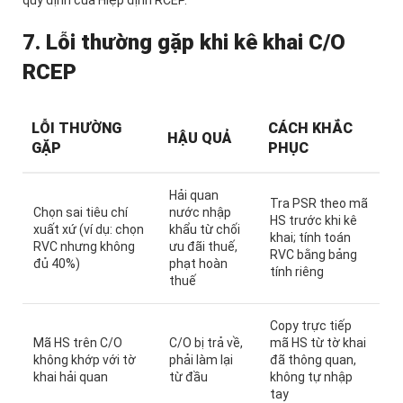
7. Lỗi thường gặp khi kê khai C/O
RCEP
LỖI THƯỜNG
CÁCH KHẮC
HẬU QUẢ
GẶP
PHỤC
Hải quan
Tra PSR theo mã
Chọn sai tiêu chí
nước nhập
HS trước khi kê
xuất xứ (ví dụ: chọn
khẩu từ chối
khai; tính toán
RVC nhưng không
ưu đãi thuế,
RVC bằng bảng
đủ 40%)
phạt hoàn
tính riêng
thuế
Copy trực tiếp
Mã HS trên C/O
C/O bị trả về,
mã HS từ tờ khai
không khớp với tờ
phải làm lại
đã thông quan,
khai hải quan
từ đầu
không tự nhập
tay