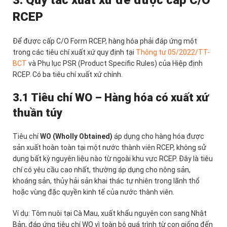
RCEP
Để được cấp C/O Form RCEP, hàng hóa phải đáp ứng một
trong các tiêu chí xuất xứ quy định tại
Thông tư 05/2022/TT-
BCT
và Phụ lục PSR (Product Specific Rules) của Hiệp định
RCEP. Có ba tiêu chí xuất xứ chính.
3.1 Tiêu chí WO – Hàng hóa có xuất xứ
thuần túy
Tiêu chí
WO (Wholly Obtained)
áp dụng cho hàng hóa được
sản xuất hoàn toàn tại một nước thành viên RCEP, không sử
dụng bất kỳ nguyên liệu nào từ ngoài khu vực RCEP. Đây là tiêu
chí có yêu cầu cao nhất, thường áp dụng cho nông sản,
khoáng sản, thủy hải sản khai thác tự nhiên trong lãnh thổ
hoặc vùng đặc quyền kinh tế của nước thành viên.
Ví dụ: Tôm nuôi tại Cà Mau, xuất khẩu nguyên con sang Nhật
Bản, đáp ứng tiêu chí WO vì toàn bộ quá trình từ con giống đến