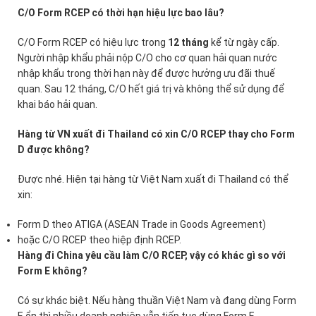
C/O Form RCEP có thời hạn hiệu lực bao lâu?
C/O Form RCEP có hiệu lực trong
12 tháng
kể từ ngày cấp.
Người nhập khẩu phải nộp C/O cho cơ quan hải quan nước
nhập khẩu trong thời hạn này để được hưởng ưu đãi thuế
quan. Sau 12 tháng, C/O hết giá trị và không thể sử dụng để
khai báo hải quan.
Hàng từ VN xuất đi Thailand có xin C/O RCEP thay cho Form
D được không?
Được nhé. Hiện tại hàng từ Việt Nam xuất đi Thailand có thể
xin:
Form D theo ATIGA (ASEAN Trade in Goods Agreement)
hoặc C/O RCEP theo hiệp định RCEP.
Hàng đi China yêu cầu làm C/O RCEP, vậy có khác gì so với
Form E không?
Có sự khác biệt. Nếu hàng thuần Việt Nam và đang dùng Form
E ổn thì nhiều doanh nghiệp vẫn tiếp tục dùng Form E.