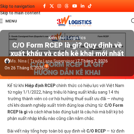
Skip to navigation
Skip to main content
MENU
Kiến thức Logistics
C/O Form RCEP là gì? Quy định về
xuất khẩu và cách kê khai mới nhất
Ms. Nina ( Trade Lane Supervisor )
7 Tháng 7, 2026
0
On 26 Tháng 5, 2026
Kể từ khi
Hiệp định RCEP
chính thức có hiệu lực với Việt Nam
từ ngày 1/1/2022, hàng triệu lô hàng xuất khẩu sang 14 thị
trường thành viên có cơ hội hưởng thuế suất ưu đãi — nhưng
chỉ khi doanh nghiệp xuất trình đúng loại chứng từ:
C/O Form
RCEP là gì
và cách khai báo đúng luật là câu hỏi mà bất kỳ bộ
phận xuất nhập khẩu nào cũng cần nắm chắc.
Bài viết này tổng hợp toàn bộ quy định về
C/O RCEP
— từ định