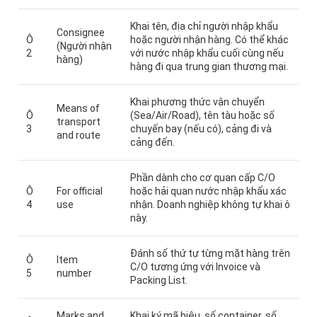
Khai tên, địa chỉ người nhập khẩu
Consignee
Ô
hoặc người nhận hàng. Có thể khác
(Người nhận
2
với nước nhập khẩu cuối cùng nếu
hàng)
hàng đi qua trung gian thương mại.
Khai phương thức vận chuyển
Means of
Ô
(Sea/Air/Road), tên tàu hoặc số
transport
3
chuyến bay (nếu có), cảng đi và
and route
cảng đến.
Phần dành cho cơ quan cấp C/O
Ô
For official
hoặc hải quan nước nhập khẩu xác
4
use
nhận. Doanh nghiệp không tự khai ô
này.
Đánh số thứ tự từng mặt hàng trên
Ô
Item
C/O tương ứng với Invoice và
5
number
Packing List.
Marks and
Khai ký mã hiệu, số container, số