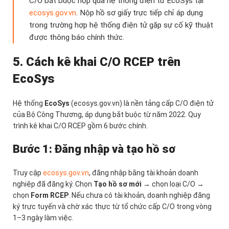
C/O bắt buộc nộp qua hệ thống điện tử EcoSys tại
ecosys.gov.vn
. Nộp hồ sơ giấy trực tiếp chỉ áp dụng
trong trường hợp hệ thống điện tử gặp sự cố kỹ thuật
được thông báo chính thức.
5. Cách kê khai C/O RCEP trên
EcoSys
Hệ thống
EcoSys
(ecosys.gov.vn) là nền tảng cấp C/O điện tử
của Bộ Công Thương, áp dụng bắt buộc từ năm 2022. Quy
trình kê khai C/O RCEP gồm 6 bước chính.
Bước 1: Đăng nhập và tạo hồ sơ
Truy cập
ecosys.gov.vn
, đăng nhập bằng tài khoản doanh
nghiệp đã đăng ký. Chọn
Tạo hồ sơ mới
→ chọn loại C/O →
chọn
Form RCEP
. Nếu chưa có tài khoản, doanh nghiệp đăng
ký trực tuyến và chờ xác thực từ tổ chức cấp C/O trong vòng
1–3 ngày làm việc.