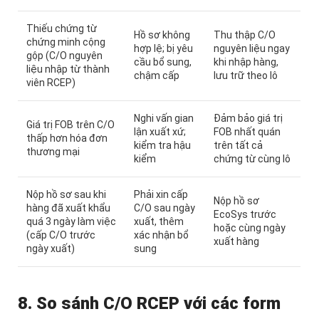
Thiếu chứng từ
Hồ sơ không
Thu thập C/O
chứng minh cộng
hợp lệ; bị yêu
nguyên liệu ngay
gộp (C/O nguyên
cầu bổ sung,
khi nhập hàng,
liệu nhập từ thành
chậm cấp
lưu trữ theo lô
viên RCEP)
Nghi vấn gian
Đảm bảo giá trị
Giá trị FOB trên C/O
lận xuất xứ;
FOB nhất quán
thấp hơn hóa đơn
kiểm tra hậu
trên tất cả
thương mại
kiểm
chứng từ cùng lô
Nộp hồ sơ sau khi
Phải xin cấp
Nộp hồ sơ
hàng đã xuất khẩu
C/O sau ngày
EcoSys trước
quá 3 ngày làm việc
xuất, thêm
hoặc cùng ngày
(cấp C/O trước
xác nhận bổ
xuất hàng
ngày xuất)
sung
8. So sánh C/O RCEP với các form