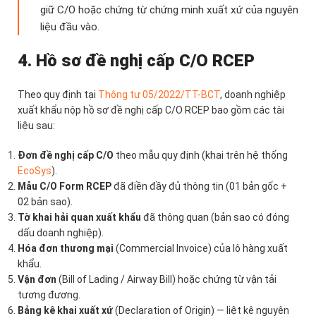
giữ C/O hoặc chứng từ chứng minh xuất xứ của nguyên
liệu đầu vào.
4. Hồ sơ đề nghị cấp C/O RCEP
Theo quy định tại
Thông tư 05/2022/TT-BCT
, doanh nghiệp
xuất khẩu nộp hồ sơ đề nghị cấp C/O RCEP bao gồm các tài
liệu sau:
Đơn đề nghị cấp C/O
theo mẫu quy định (khai trên hệ thống
EcoSys
).
Mẫu C/O Form RCEP
đã điền đầy đủ thông tin (01 bản gốc +
02 bản sao).
Tờ khai hải quan xuất khẩu
đã thông quan (bản sao có đóng
dấu doanh nghiệp).
Hóa đơn thương mại
(Commercial Invoice) của lô hàng xuất
khẩu.
Vận đơn
(Bill of Lading / Airway Bill) hoặc chứng từ vận tải
tương đương.
Bảng kê khai xuất xứ
(Declaration of Origin) — liệt kê nguyên