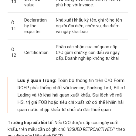
10
value
phù hợp với Invoice.
Declaration
Nhà xuất khẩu ký tên, ghi rõ họ tên
Ô
by the
người đại diện, chức vụ, địa điểm
11
exporter
và ngày khai báo.
Phần xác nhận của cơ quan cấp
Ô
Certification
C/O gồm chữ ký, con dấu và ngày
12
cấp. Doanh nghiệp không tự khai.
Lưu ý quan trọng:
Toàn bộ thông tin trên C/O Form
RCEP phải thống nhất với Invoice, Packing List, Bill of
Lading và tờ khai hải quan xuất khẩu. Sai lệch về mã
HS, trị giá FOB hoặc tiêu chí xuất xứ có thể khiến hải
quan nước nhập khẩu từ chối ưu đãi thuế quan.
Trường hợp cấp hồi tố:
Nếu C/O được cấp sau ngày xuất
khẩu, trên mẫu cần có ghi chú
“ISSUED RETROACTIVELY”
theo
quy định của Hiệp định RCEP.