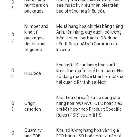
Ô
numbers on
seal hoặc ký hiệu nhận biết trên
6
packages
bao bì hàng hóa (nếu có).
Number and
Mô tả hàng hóa chi tiết bằng tiếng
kind of
Anh: tên hàng, quy cách, số lượng
Ô
packages;
kiện, chủng loại bao bì. Nội dung
7
description
nên thống nhất với Commercial
of goods
Invoice.
Khai mã HS của hàng hóa xuất
Ô
khẩu theo biểu thuế hiện hành. Nên
HS Code
8
sử dụng mã HS đã khai trên tờ khai
hải quan để tránh sai lệch.
Khai tiêu chí xuất xứ áp dụng cho
Ô
Origin
hàng hóa: WO, RVC, CTC hoặc tiêu
9
criterion
chí kết hợp theo Product Specific
Rules (PSR) của mã HS.
Quantity
Khai số lượng hàng hóa và trị giá
Ô
and FOB
FOB bằng USD hoặc đơn vị tiền tệ