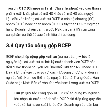
Tiêu chí
CTC (Change in Tariff Classification)
yêu cầu thành
phẩm xuất khẩu phải có mã HS khác với mã HS của nguyên
liệu đầu vào không có xuất xứ RCEP, ở cấp độ chương (CC),
nhóm (CTH) hoặc phân nhóm (CTSH) tùy theo PSR từng mặt
hàng. Doanh nghiệp cần tra cứu PSR theo mã HS của từng
sản phẩm cụ thể để xác định tiêu chí áp dụng.
3.4 Quy tắc cộng gộp RCEP
RCEP cho phép
cộng gộp xuất xứ
(cumulation) — tức là
nguyên liệu có xuất xứ từ bất kỳ nước thành viên RCEP nào
đều được tính là nguyên liệu “nội khối” khi tính RVC hoặc CTC.
Đây là lợi thế vượt trội so với các FTA song phương, vì doanh
nghiệp Việt Nam có thể nhập nguyên liệu từ Trung Quốc, Hàn
Quốc hoặc Nhật Bản và vẫn tính vào hàm lượng xuất xứ RCEP.
Lưu ý:
Quy tắc cộng gộp RCEP chỉ áp dụng khi nguyên
liệu nhập từ nước thành viên RCEP đã đáp ứng quy tắc
xuất xứ tại nước xuất khẩu đó. Doanh nghiệp cần lưu