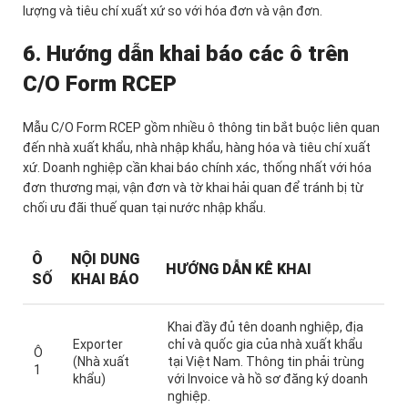
lượng và tiêu chí xuất xứ so với hóa đơn và vận đơn.
6. Hướng dẫn khai báo các ô trên
C/O Form RCEP
Mẫu C/O Form RCEP gồm nhiều ô thông tin bắt buộc liên quan
đến nhà xuất khẩu, nhà nhập khẩu, hàng hóa và tiêu chí xuất
xứ. Doanh nghiệp cần khai báo chính xác, thống nhất với hóa
đơn thương mại, vận đơn và tờ khai hải quan để tránh bị từ
chối ưu đãi thuế quan tại nước nhập khẩu.
Ô
NỘI DUNG
HƯỚNG DẪN KÊ KHAI
SỐ
KHAI BÁO
Khai đầy đủ tên doanh nghiệp, địa
Exporter
chỉ và quốc gia của nhà xuất khẩu
Ô
(Nhà xuất
tại Việt Nam. Thông tin phải trùng
1
khẩu)
với Invoice và hồ sơ đăng ký doanh
nghiệp.