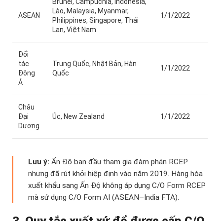
Brunei, Campuchia, Indonesia,
Lào, Malaysia, Myanmar,
ASEAN
1/1/2022
Philippines, Singapore, Thái
Lan, Việt Nam
Đối
tác
Trung Quốc, Nhật Bản, Hàn
1/1/2022
Đông
Quốc
Á
Châu
Đại
Úc, New Zealand
1/1/2022
Dương
Lưu ý:
Ấn Độ ban đầu tham gia đàm phán RCEP
nhưng đã rút khỏi hiệp định vào năm 2019. Hàng hóa
xuất khẩu sang Ấn Độ không áp dụng C/O Form RCEP
mà sử dụng C/O Form AI (ASEAN–India FTA).
3. Quy tắc xuất xứ để được cấp C/O