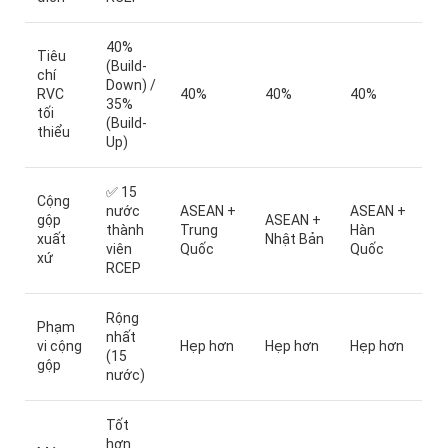
40%
Tiêu
(Build-
chí
Down) /
RVC
40%
40%
40%
35%
tối
(Build-
thiểu
Up)
✅ 15
Cộng
nước
ASEAN +
ASEAN +
gộp
ASEAN +
thành
Trung
Hàn
xuất
Nhật Bản
viên
Quốc
Quốc
xứ
RCEP
Rộng
Phạm
nhất
vi cộng
Hẹp hơn
Hẹp hơn
Hẹp hơn
(15
gộp
nước)
Tốt
hơn