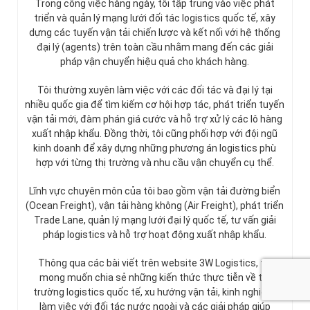
Trong công việc hàng ngày, tôi tập trung vào việc phát
triển và quản lý mạng lưới đối tác logistics quốc tế, xây
dựng các tuyến vận tải chiến lược và kết nối với hệ thống
đại lý (agents) trên toàn cầu nhằm mang đến các giải
pháp vận chuyển hiệu quả cho khách hàng.
Tôi thường xuyên làm việc với các đối tác và đại lý tại
nhiều quốc gia để tìm kiếm cơ hội hợp tác, phát triển tuyến
vận tải mới, đàm phán giá cước và hỗ trợ xử lý các lô hàng
xuất nhập khẩu. Đồng thời, tôi cũng phối hợp với đội ngũ
kinh doanh để xây dựng những phương án logistics phù
hợp với từng thị trường và nhu cầu vận chuyển cụ thể.
Lĩnh vực chuyên môn của tôi bao gồm vận tải đường biển
(Ocean Freight), vận tải hàng không (Air Freight), phát triển
Trade Lane, quản lý mạng lưới đại lý quốc tế, tư vấn giải
pháp logistics và hỗ trợ hoạt động xuất nhập khẩu.
Thông qua các bài viết trên website 3W Logistics, tôi
mong muốn chia sẻ những kiến thức thực tiễn về thị
trường logistics quốc tế, xu hướng vận tải, kinh nghiệm
làm việc với đối tác nước ngoài và các giải pháp giúp