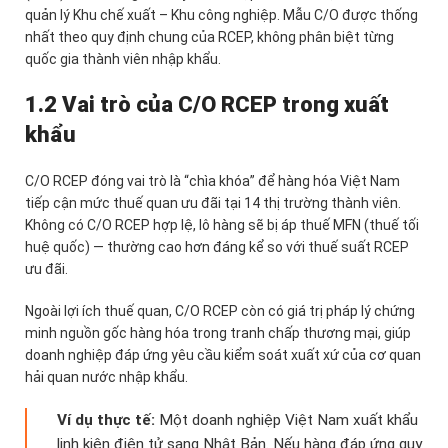
quản lý Khu chế xuất – Khu công nghiệp. Mẫu C/O được thống
nhất theo quy định chung của RCEP, không phân biệt từng
quốc gia thành viên nhập khẩu.
1.2 Vai trò của C/O RCEP trong xuất
khẩu
C/O RCEP đóng vai trò là “chìa khóa” để hàng hóa Việt Nam
tiếp cận mức thuế quan ưu đãi tại 14 thị trường thành viên.
Không có C/O RCEP hợp lệ, lô hàng sẽ bị áp thuế MFN (thuế tối
huệ quốc) — thường cao hơn đáng kể so với thuế suất RCEP
ưu đãi.
Ngoài lợi ích thuế quan, C/O RCEP còn có giá trị pháp lý chứng
minh nguồn gốc hàng hóa trong tranh chấp thương mại, giúp
doanh nghiệp đáp ứng yêu cầu kiểm soát xuất xứ của cơ quan
hải quan nước nhập khẩu.
Ví dụ thực tế:
Một doanh nghiệp Việt Nam xuất khẩu
linh kiện điện tử sang Nhật Bản. Nếu hàng đáp ứng quy