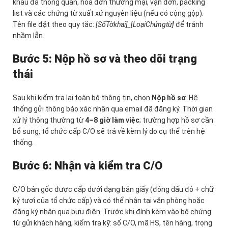
khẩu đã thông quan, hóa đơn thương mại, vận đơn, packing
list và các chứng từ xuất xứ nguyên liệu (nếu có cộng gộp).
Tên file đặt theo quy tắc:
[SốTờkhai]_[LoạiChứngtừ]
để tránh
nhầm lẫn.
Bước 5: Nộp hồ sơ và theo dõi trạng
thái
Sau khi kiểm tra lại toàn bộ thông tin, chọn
Nộp hồ sơ
. Hệ
thống gửi thông báo xác nhận qua email đã đăng ký. Thời gian
xử lý thông thường từ
4–8 giờ làm việc
; trường hợp hồ sơ cần
bổ sung, tổ chức cấp C/O sẽ trả về kèm lý do cụ thể trên hệ
thống.
Bước 6: Nhận và kiểm tra C/O
C/O bản gốc được cấp dưới dạng bản giấy (đóng dấu đỏ + chữ
ký tươi của tổ chức cấp) và có thể nhận tại văn phòng hoặc
đăng ký nhận qua bưu điện. Trước khi đính kèm vào bộ chứng
từ gửi khách hàng, kiểm tra kỹ: số C/O, mã HS, tên hàng, trọng