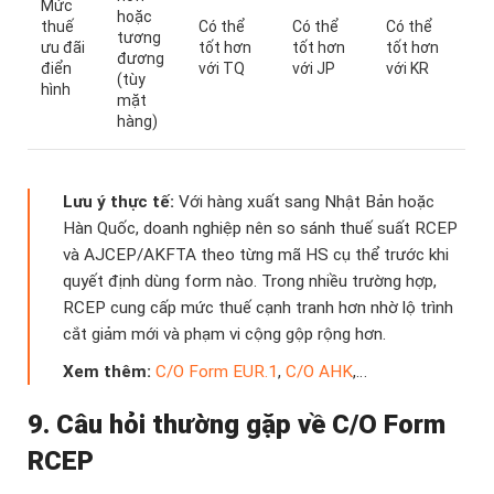
Mức
hoặc
thuế
Có thể
Có thể
Có thể
tương
ưu đãi
tốt hơn
tốt hơn
tốt hơn
đương
điển
với TQ
với JP
với KR
(tùy
hình
mặt
hàng)
Lưu ý thực tế:
Với hàng xuất sang Nhật Bản hoặc
Hàn Quốc, doanh nghiệp nên so sánh thuế suất RCEP
và AJCEP/AKFTA theo từng mã HS cụ thể trước khi
quyết định dùng form nào. Trong nhiều trường hợp,
RCEP cung cấp mức thuế cạnh tranh hơn nhờ lộ trình
cắt giảm mới và phạm vi cộng gộp rộng hơn.
Xem thêm:
C/O Form EUR.1
,
C/O AHK
,…
9. Câu hỏi thường gặp về C/O Form
RCEP