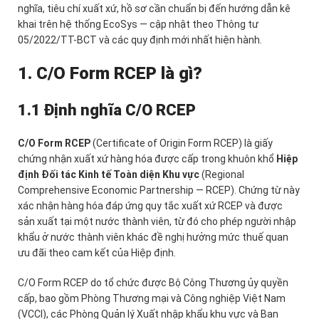
nghĩa, tiêu chí xuất xứ, hồ sơ cần chuẩn bị đến hướng dẫn kê
khai trên hệ thống EcoSys — cập nhật theo Thông tư
05/2022/TT-BCT và các quy định mới nhất hiện hành.
1. C/O Form RCEP là gì?
1.1 Định nghĩa C/O RCEP
C/O Form RCEP
(Certificate of Origin Form RCEP) là giấy
chứng nhận xuất xứ hàng hóa được cấp trong khuôn khổ
Hiệp
định Đối tác Kinh tế Toàn diện Khu vực
(Regional
Comprehensive Economic Partnership — RCEP). Chứng từ này
xác nhận hàng hóa đáp ứng quy tắc xuất xứ RCEP và được
sản xuất tại một nước thành viên, từ đó cho phép người nhập
khẩu ở nước thành viên khác đề nghị hưởng mức thuế quan
ưu đãi theo cam kết của Hiệp định.
C/O Form RCEP do tổ chức được Bộ Công Thương ủy quyền
cấp, bao gồm Phòng Thương mại và Công nghiệp Việt Nam
(VCCI), các Phòng Quản lý Xuất nhập khẩu khu vực và Ban