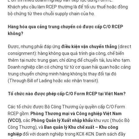
Khách yêu cầu làm RCEP thường là để tối ưu thuế hoặc đồng
bộ chứng từ theo chuỗi supply chain của họ.
Hàng hóa qua cảng trung chuyển có được cấp C/O RCEP
không?
Được, nhưng phải đáp ứng
điều kiện vận chuyển thẳng
(direct
consignment): hàng không qua quá trình gia công, chế biến
thêm tại nước trung gian; chỉ dừng để chuyển tải, lưu kho tạm.
Doanh nghiệp cần có chứng từ từ cơ quan hải quan hoặc cảng
trung chuyển chứng minh hàng không bị thay đổi tại đó
(Through Bill of Lading hoặc xác nhận transit).
Tổ chức nào được phép cấp C/O Form RCEP tại Việt Nam?
Các tổ chức được Bộ Công Thương ủy quyền cấp C/O Form
RCEP gồm:
Phòng Thương mại và Công nghiệp Việt Nam
(VCCI)
, các
Phòng Quản lý Xuất nhập khẩu
khu vực (thuộc Bộ
Công Thương), và
Ban quản lý Khu chế xuất – Khu công
nghiệp
đối với doanh nghiệp trong KCX-KCN. Danh sách đầy