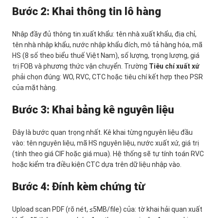
Bước 2: Khai thông tin lô hàng
Nhập đầy đủ thông tin xuất khẩu: tên nhà xuất khẩu, địa chỉ,
tên nhà nhập khẩu, nước nhập khẩu đích, mô tả hàng hóa, mã
HS (8 số theo biểu thuế Việt Nam), số lượng, trọng lượng, giá
trị FOB và phương thức vận chuyển. Trường
Tiêu chí xuất xứ
phải chọn đúng: WO, RVC, CTC hoặc tiêu chí kết hợp theo PSR
của mặt hàng.
Bước 3: Khai bảng kê nguyên liệu
Đây là bước quan trọng nhất. Kê khai từng nguyên liệu đầu
vào: tên nguyên liệu, mã HS nguyên liệu, nước xuất xứ, giá trị
(tính theo giá CIF hoặc giá mua). Hệ thống sẽ tự tính toán RVC
hoặc kiểm tra điều kiện CTC dựa trên dữ liệu nhập vào.
Bước 4: Đính kèm chứng từ
Upload scan PDF (rõ nét, ≤5MB/file) của: tờ khai hải quan xuất