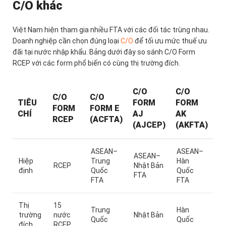
C/O khác
Việt Nam hiện tham gia nhiều FTA với các đối tác trùng nhau.
Doanh nghiệp cần chọn đúng loại
C/O
để tối ưu mức thuế ưu
đãi tại nước nhập khẩu. Bảng dưới đây so sánh C/O Form
RCEP với các form phổ biến có cùng thị trường đích.
C/O
C/O
C/O
C/O
TIÊU
FORM
FORM
FORM
FORM E
CHÍ
AJ
AK
RCEP
(ACFTA)
(AJCEP)
(AKFTA)
ASEAN–
ASEAN–
ASEAN–
Hiệp
Trung
Hàn
RCEP
Nhật Bản
định
Quốc
Quốc
FTA
FTA
FTA
Thị
15
Trung
Hàn
trường
nước
Nhật Bản
Quốc
Quốc
đích
RCEP