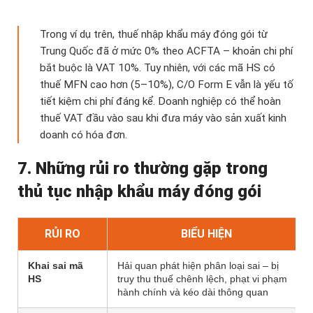
Trong ví dụ trên, thuế nhập khẩu máy đóng gói từ
Trung Quốc đã ở mức 0% theo ACFTA – khoản chi phí
bắt buộc là VAT 10%. Tuy nhiên, với các mã HS có
thuế MFN cao hơn (5–10%), C/O Form E vẫn là yếu tố
tiết kiệm chi phí đáng kể. Doanh nghiệp có thể hoàn
thuế VAT đầu vào sau khi đưa máy vào sản xuất kinh
doanh có hóa đơn.
7. Những rủi ro thường gặp trong
thủ tục nhập khẩu máy đóng gói
RỦI RO
BIỂU HIỆN
Khai sai mã
Hải quan phát hiện phân loại sai – bị
HS
truy thu thuế chênh lệch, phạt vi phạm
hành chính và kéo dài thông quan