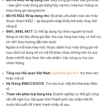
Mã HS 8422.40 áp dụng cho
: Máy đóng gói hoặc bao gói khác
– bao gồm máy đóng gói dạng hộp carton, máy bọc màng co,
máy đóng gói dạng blister
Mã HS 8422.90 áp dụng cho
: Bộ phận, phụ kiện của các máy
thuộc nhóm 8422 – áp dụng khi nhập khẩu linh kiện thay thế
riêng lẻ
8441, 8443, 8477
: Có thể áp dụng tùy theo nguyên lý hoạt
động và vật liệu đóng gói đặc thù của từng loại máy, có thể tra
chi tiết theo hướng dẫn bên dưới.
Ngoài ra mỗi loại máy móc thuộc danh mục máy đóng gói với
mục đích sử dụng sẽ có mã HS khác nhau, không nên tự suy
đoán mã HS dựa theo tên sản phẩm. Các công cụ tra cứu
chính thống:
Tổng cục Hải quan Việt Nam:
customs.gov.vn
– tra theo tên
hoặc mã số
Hệ thống VNACCS/VCIS:
Tra cứu trực tiếp khi khai báo điện
tử
Tham vấn phân loại hàng hóa:
Doanh nghiệp có thể gửi công
văn đề nghị Cục Hải quan tỉnh/thành phố xác nhận mã HS
trước khi xuất để tránh tranh chấp về sau