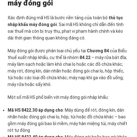
máy đóng gói
Xác định đúng mã HS là bước nền tảng của toàn bộ
thủ tục
nhập khẩu máy đóng gói
. Sai mã HS không chỉ dẫn đến tính
sai thuế mà còn bị truy thu, phạt vi phạm hành chính và kéo
dài thời gian thông quan không đáng có.
Máy đóng gói được phân loại chủ yếu tại
Chương 84
của Biểu
thuế xuất nhập khẩu, cụ thể là nhóm
84.22
– máy rửa bát đĩa;
máy làm sạch hoặc làm khô chai lọ hoặc các đồ chứa khác;
máy rót, đóng kín, dán nhãn hoặc đóng gói chai lọ, hộp thiếc,
túi hoặc các loại đồ chứa khác; máy nạp khí ga vào đồ uống;
máy rửa hoặc sấy khô.
Một số mã HS phổ biến với máy đóng gói nhập khẩu:
Mã HS 8422.30 áp dụng cho
: Máy dùng để rót, đóng kín, dán
nhãn hoặc đóng gói chai lọ, hộp, túi hoặc đồ chứa khác – bao
gồm máy đóng gói bao bì mềm, máy hàn miệng túi, máy chiết
rót tự động