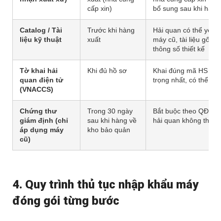
cấp xin)
bổ sung sau khi hàng
Catalog / Tài
Trước khi hàng
Hải quan có thể yêu 
liệu kỹ thuật
xuất
máy cũ, tài liệu gốc l
thông số thiết kế
Tờ khai hải
Khi đủ hồ sơ
Khai đúng mã HS và tr
quan điện tử
trọng nhất, có thể bị 
(VNACCS)
Chứng thư
Trong 30 ngày
Bắt buộc theo QĐ 18/
giám định (chỉ
sau khi hàng về
hải quan không thông
áp dụng máy
kho bảo quản
cũ)
4. Quy trình thủ tục nhập khẩu máy
đóng gói từng bước