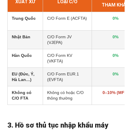
XUẤT XỨ
LOẠI C/O
THAM KHẢO
Trung Quốc
C/O Form E (ACFTA)
0%
Nhật Bản
C/O Form JV
0%
(VJEPA)
Hàn Quốc
C/O Form KV
0%
(VKFTA)
EU (Đức, Ý,
C/O Form EUR.1
0%
Hà Lan…)
(EVFTA)
Không có
Không có hoặc C/O
0–10% (MFN)
C/O FTA
thông thường
3. Hồ sơ thủ tục nhập khẩu máy