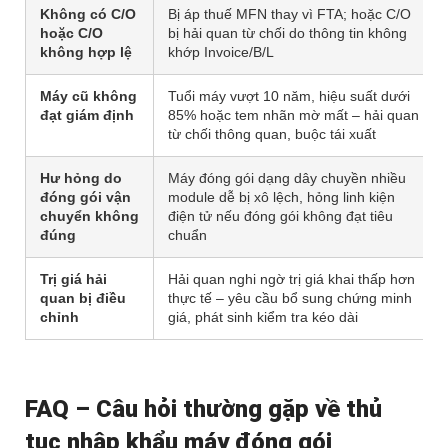
Không có C/O
Bị áp thuế MFN thay vì FTA; hoặc C/O
hoặc C/O
bị hải quan từ chối do thông tin không
không hợp lệ
khớp Invoice/B/L
Máy cũ không
Tuổi máy vượt 10 năm, hiệu suất dưới
đạt giám định
85% hoặc tem nhãn mờ mất – hải quan
từ chối thông quan, buộc tái xuất
Hư hỏng do
Máy đóng gói dạng dây chuyền nhiều
đóng gói vận
module dễ bị xô lệch, hỏng linh kiện
chuyển không
điện tử nếu đóng gói không đạt tiêu
đúng
chuẩn
Trị giá hải
Hải quan nghi ngờ trị giá khai thấp hơn
quan bị điều
thực tế – yêu cầu bổ sung chứng minh
chỉnh
giá, phát sinh kiểm tra kéo dài
FAQ – Câu hỏi thường gặp về thủ
tục nhập khẩu máy đóng gói