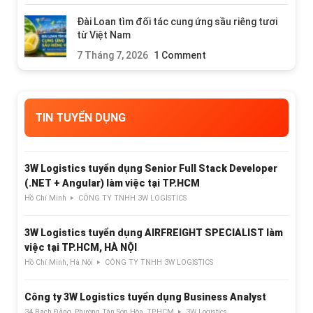
Đài Loan tìm đối tác cung ứng sầu riêng tươi
từ Việt Nam
7 Tháng 7, 2026
1 Comment
TIN TUYỂN DỤNG
3W Logistics tuyển dụng Senior Full Stack Developer
(.NET + Angular) làm việc tại TP.HCM
Hồ Chí Minh
CÔNG TY TNHH 3W LOGISTICS
3W Logistics tuyển dụng AIRFREIGHT SPECIALIST làm
việc tại TP.HCM, HÀ NỘI
Hồ Chí Minh, Hà Nội
CÔNG TY TNHH 3W LOGISTICS
Công ty 3W Logistics tuyển dụng Business Analyst
34 Bạch Đằng, Phường Tân Sơn Hòa, TP.HCM
3W Logistics