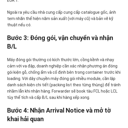
EUR.1.
Ngoài ra yêu cầu nhà cung cấp cung cấp catalogue gốc, ảnh
tem nhãn thể hiện năm sản xuất (với máy cũ) và bản vẽ kỹ
thuật nếu có.
Bước 3: Đóng gói, vận chuyển và nhận
B/L
Máy đóng gói thường có kích thước lớn, cồng kềnh và nhạy
cảm với va đập, doanh nghiệp cần xác nhận phương án đóng
gói kiện gỗ, chống ẩm và cố định bên trong container trước khi
loading. Với dây chuyền máy đóng gói nhiều module, cần lập
danh sách kiện chi tiết (packing list theo từng thùng) để tránh
nhầm lẫn khi nhận hàng. Forwarder sẽ book tàu FCL hoặc LCL
tùy thể tích và cấp B/L sau khi hàng xếp xong.
Bước 4: Nhận Arrival Notice và mở tờ
khai hải quan