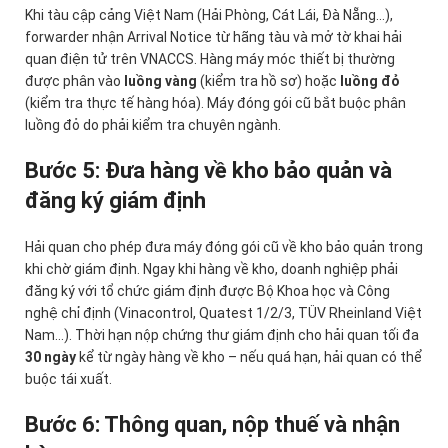
Khi tàu cập cảng Việt Nam (Hải Phòng, Cát Lái, Đà Nẵng…),
forwarder nhận Arrival Notice từ hãng tàu và mở tờ khai hải
quan điện tử trên VNACCS. Hàng máy móc thiết bị thường
được phân vào
luồng vàng
(kiểm tra hồ sơ) hoặc
luồng đỏ
(kiểm tra thực tế hàng hóa). Máy đóng gói cũ bắt buộc phân
luồng đỏ do phải kiểm tra chuyên ngành.
Bước 5: Đưa hàng về kho bảo quản và
đăng ký giám định
Hải quan cho phép đưa máy đóng gói cũ về kho bảo quản trong
khi chờ giám định. Ngay khi hàng về kho, doanh nghiệp phải
đăng ký với tổ chức giám định được Bộ Khoa học và Công
nghệ chỉ định (Vinacontrol, Quatest 1/2/3, TÜV Rheinland Việt
Nam…). Thời hạn nộp chứng thư giám định cho hải quan tối đa
30 ngày
kể từ ngày hàng về kho – nếu quá hạn, hải quan có thể
buộc tái xuất.
Bước 6: Thông quan, nộp thuế và nhận