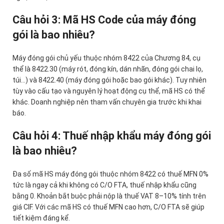
Câu hỏi 3: Mã HS Code của máy đóng
gói là bao nhiêu?
Máy đóng gói chủ yếu thuộc nhóm 8422 của Chương 84, cụ
thể là 8422.30 (máy rót, đóng kín, dán nhãn, đóng gói chai lọ,
túi…) và 8422.40 (máy đóng gói hoặc bao gói khác). Tuy nhiên
tùy vào cấu tạo và nguyên lý hoạt động cụ thể, mã HS có thể
khác. Doanh nghiệp nên tham vấn chuyên gia trước khi khai
báo.
Câu hỏi 4: Thuế nhập khẩu máy đóng gói
là bao nhiêu?
Đa số mã HS máy đóng gói thuộc nhóm 8422 có thuế MFN 0%
tức là ngay cả khi không có C/O FTA, thuế nhập khẩu cũng
bằng 0. Khoản bắt buộc phải nộp là thuế VAT 8–10% tính trên
giá CIF. Với các mã HS có thuế MFN cao hơn, C/O FTA sẽ giúp
tiết kiệm đáng kể.