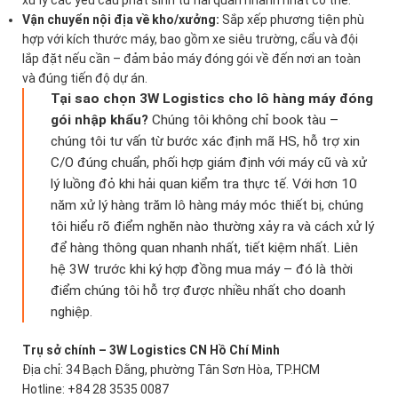
xử lý các yêu cầu phát sinh từ hải quan nhanh nhất có thể.
Vận chuyển nội địa về kho/xưởng:
Sắp xếp phương tiện phù
hợp với kích thước máy, bao gồm xe siêu trường, cẩu và đội
lắp đặt nếu cần – đảm bảo máy đóng gói về đến nơi an toàn
và đúng tiến độ dự án.
Tại sao chọn 3W Logistics cho lô hàng máy đóng
gói nhập khẩu?
Chúng tôi không chỉ book tàu –
chúng tôi tư vấn từ bước xác định mã HS, hỗ trợ xin
C/O đúng chuẩn, phối hợp giám định với máy cũ và xử
lý luồng đỏ khi hải quan kiểm tra thực tế. Với hơn 10
năm xử lý hàng trăm lô hàng máy móc thiết bị, chúng
tôi hiểu rõ điểm nghẽn nào thường xảy ra và cách xử lý
để hàng thông quan nhanh nhất, tiết kiệm nhất. Liên
hệ 3W trước khi ký hợp đồng mua máy – đó là thời
điểm chúng tôi hỗ trợ được nhiều nhất cho doanh
nghiệp.
Trụ sở chính – 3W Logistics CN Hồ Chí Minh
Địa chỉ: 34 Bạch Đằng, phường Tân Sơn Hòa, TP.HCM
Hotline: +84 28 3535 0087