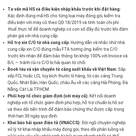
Tư vấn mã HS và điều kiện nhập khẩu trước khi đặt hàng:
Xác định đúng mã HS cho từng loại máy đóng gói, kiểm tra
điều kiện với máy cũ theo QĐ 18/2019 và tính toán chi phí
thuế thực tế để doanh nghiệp có con số đầy đủ trước khi đàm
phán giá với nhà cung cấp.
Hỗ trợ xin C/O từ nhà cung cấp:
Hướng dẫn và nhắc nhở nhà
cung cấp xin C/O đúng mẫu FTA tương ứng; kiểm tra C/O
trước khi nhận để đảm bảo thông tin khớp 100% với Invoice và
B/L — tránh rủi ro C/O bị hải quan từ chối.
Book tàu và vận chuyển từ cảng xuất khẩu về Việt Nam:
Sắp
xếp FCL hoặc LCL tùy kích thước lô hàng, từ các cảng Trung
Quốc, Nhật Bản, Hàn Quốc, châu Âu về các cảng Hải Phòng, Đà
Nẵng, Cát Lái TP.HCM.
Phối hợp tổ chức giám định (với máy cũ):
Kết nối doanh
nghiệp với tổ chức giám định phù hợp, hỗ trợ chuẩn bị hồ sơ
và theo dõi tiến trình để đảm bảo chứng thư được cấp trong
thời hạn 30 ngày quy định.
Khai báo hải quan điện tử (VNACCS):
Đội ngũ chuyên nghiệp
xử lý tờ khai nhập khẩu máy đóng gói, theo dõi phân luồng và