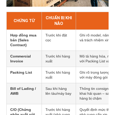
CHUẨN BỊ KHI
CHỨNG TỪ
L
NÀO
Hợp đồng mua
Trước khi đặt
Ghi rõ model, năm sản
bán (Sales
cọc
và trách nhiệm xin C
Contract)
Commercial
Trước khi hàng
Mô tả hàng hóa, mã HS
Invoice
xuất
với Packing List và C/
Packing List
Trước khi hàng
Ghi rõ trọng lượng, k
xuất
với máy đóng gói dạn
Bill of Lading /
Sau khi hàng
Thông tin consignee, 
AWB
lên tàu/máy bay
khai hải quan – sai tê
hàng bị chậm
C/O (Chứng
Trước khi hàng
Quyết định mức thuế 
nhận xuất xứ)
xuất (nhà cung
nhà cung cấp xin nga