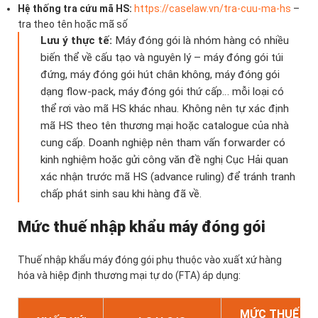
Hệ thống tra cứu mã HS:
https://caselaw.vn/tra-cuu-ma-hs
–
tra theo tên hoặc mã số
Lưu ý thực tế:
Máy đóng gói là nhóm hàng có nhiều
biến thể về cấu tạo và nguyên lý – máy đóng gói túi
đứng, máy đóng gói hút chân không, máy đóng gói
dạng flow-pack, máy đóng gói thứ cấp… mỗi loại có
thể rơi vào mã HS khác nhau. Không nên tự xác định
mã HS theo tên thương mại hoặc catalogue của nhà
cung cấp. Doanh nghiệp nên tham vấn forwarder có
kinh nghiệm hoặc gửi công văn đề nghị Cục Hải quan
xác nhận trước mã HS (advance ruling) để tránh tranh
chấp phát sinh sau khi hàng đã về.
Mức thuế nhập khẩu máy đóng gói
Thuế nhập khẩu máy đóng gói phụ thuộc vào xuất xứ hàng
hóa và hiệp định thương mại tự do (FTA) áp dụng:
MỨC THUẾ NK