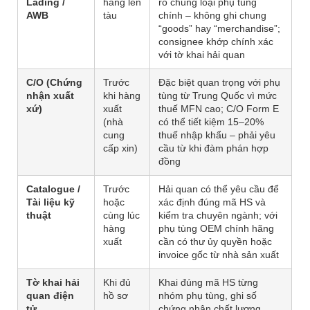
Lading /
hàng lên
rõ chủng loại phụ tùng
AWB
tàu
chính – không ghi chung
“goods” hay “merchandise”;
consignee khớp chính xác
với tờ khai hải quan
C/O (Chứng
Trước
Đặc biệt quan trọng với phụ
nhận xuất
khi hàng
tùng từ Trung Quốc vì mức
xứ)
xuất
thuế MFN cao; C/O Form E
(nhà
có thể tiết kiệm 15–20%
cung
thuế nhập khẩu – phải yêu
cấp xin)
cầu từ khi đàm phán hợp
đồng
Catalogue /
Trước
Hải quan có thể yêu cầu để
Tài liệu kỹ
hoặc
xác định đúng mã HS và
thuật
cùng lúc
kiểm tra chuyên ngành; với
hàng
phụ tùng OEM chính hãng
xuất
cần có thư ủy quyền hoặc
invoice gốc từ nhà sản xuất
Tờ khai hải
Khi đủ
Khai đúng mã HS từng
quan điện
hồ sơ
nhóm phụ tùng, ghi số
tử
chứng nhận chất lượng