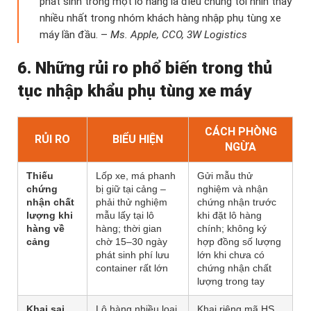
phát sinh trong một lô hàng là điều chúng tôi nhìn thấy
nhiều nhất trong nhóm khách hàng nhập phụ tùng xe
máy lần đầu. –
Ms. Apple, CCO, 3W Logistics
6. Những rủi ro phổ biến trong thủ
tục nhập khẩu phụ tùng xe máy
CÁCH PHÒNG
RỦI RO
BIỂU HIỆN
NGỪA
Thiếu
Lốp xe, má phanh
Gửi mẫu thử
chứng
bị giữ tại cảng –
nghiệm và nhận
nhận chất
phải thử nghiệm
chứng nhận trước
lượng khi
mẫu lấy tại lô
khi đặt lô hàng
hàng về
hàng; thời gian
chính; không ký
cảng
chờ 15–30 ngày
hợp đồng số lượng
phát sinh phí lưu
lớn khi chưa có
container rất lớn
chứng nhận chất
lượng trong tay
Khai sai
Lô hàng nhiều loại
Khai riêng mã HS