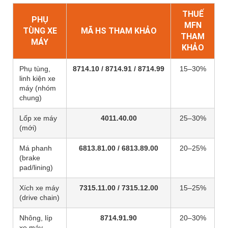
THUẾ
PHỤ
MFN
TÙNG XE
MÃ HS THAM KHẢO
THAM
MÁY
KHẢO
Phụ tùng,
8714.10 / 8714.91 / 8714.99
15–30%
linh kiện xe
máy (nhóm
chung)
Lốp xe máy
4011.40.00
25–30%
(mới)
Má phanh
6813.81.00 / 6813.89.00
20–25%
(brake
pad/lining)
Xích xe máy
7315.11.00 / 7315.12.00
15–25%
(drive chain)
Nhông, líp
8714.91.90
20–30%
xe máy