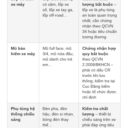
xe máy
có săm, lốp xe
lượng bắt buộc
–
số, lốp xe tay ga,
lốp xe là phụ tùng
lốp off-road…
an toàn quan trọng
nhất; cần chứng
nhận theo QCVN
34 hoặc tiêu chuẩn
tương đương
Mũ bảo
Mũ full face, mũ
Chứng nhận hợp
hiểm xe máy
3/4, mũ nửa đầu,
quy bắt buộc
mũ dành cho trẻ
theo QCVN
em…
2:2008/BKHCN –
phải có dấu CR
trước khi lưu
thông; kiểm tra tại
Cục Đăng kiểm
hoặc tổ chức được
chỉ định
Phụ tùng hệ
Đèn pha, đèn
Kiểm tra chất
thống chiếu
hậu, đèn xi nhan,
lượng
– thiết bị
sáng
bóng đèn thay
chiếu sáng trên xe
thế…
phải đáp ứng tiêu