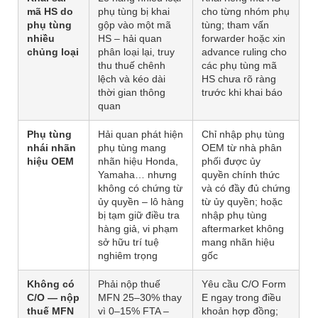
mã HS do
phụ tùng bị khai
cho từng nhóm phụ
phụ tùng
gộp vào một mã
tùng; tham vấn
nhiều
HS – hải quan
forwarder hoặc xin
chủng loại
phân loại lại, truy
advance ruling cho
thu thuế chênh
các phụ tùng mã
lệch và kéo dài
HS chưa rõ ràng
thời gian thông
trước khi khai báo
quan
Phụ tùng
Hải quan phát hiện
Chỉ nhập phụ tùng
nhái nhãn
phụ tùng mang
OEM từ nhà phân
hiệu OEM
nhãn hiệu Honda,
phối được ủy
Yamaha… nhưng
quyền chính thức
không có chứng từ
và có đầy đủ chứng
ủy quyền – lô hàng
từ ủy quyền; hoặc
bị tạm giữ điều tra
nhập phụ tùng
hàng giả, vi phạm
aftermarket không
sở hữu trí tuệ
mang nhãn hiệu
nghiêm trọng
gốc
Không có
Phải nộp thuế
Yêu cầu C/O Form
C/O — nộp
MFN 25–30% thay
E ngay trong điều
thuế MFN
vì 0–15% FTA –
khoản hợp đồng;