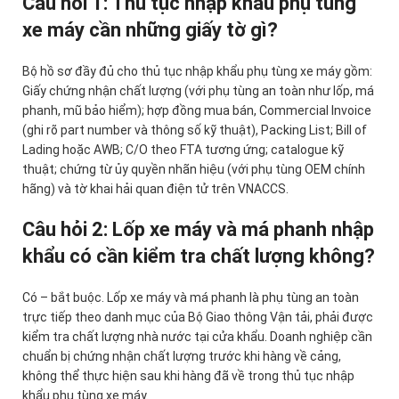
Câu hỏi 1: Thủ tục nhập khẩu phụ tùng
xe máy cần những giấy tờ gì?
Bộ hồ sơ đầy đủ cho thủ tục nhập khẩu phụ tùng xe máy gồm:
Giấy chứng nhận chất lượng (với phụ tùng an toàn như lốp, má
phanh, mũ bảo hiểm); hợp đồng mua bán, Commercial Invoice
(ghi rõ part number và thông số kỹ thuật), Packing List; Bill of
Lading hoặc AWB; C/O theo FTA tương ứng; catalogue kỹ
thuật; chứng từ ủy quyền nhãn hiệu (với phụ tùng OEM chính
hãng) và tờ khai hải quan điện tử trên VNACCS.
Câu hỏi 2: Lốp xe máy và má phanh nhập
khẩu có cần kiểm tra chất lượng không?
Có – bắt buộc. Lốp xe máy và má phanh là phụ tùng an toàn
trực tiếp theo danh mục của Bộ Giao thông Vận tải, phải được
kiểm tra chất lượng nhà nước tại cửa khẩu. Doanh nghiệp cần
chuẩn bị chứng nhận chất lượng trước khi hàng về cảng,
không thể thực hiện sau khi hàng đã về trong thủ tục nhập
khẩu phụ tùng xe máy.