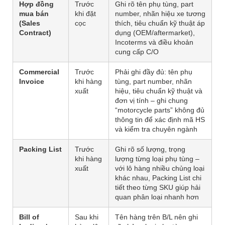
Hợp đồng
Trước
Ghi rõ tên phụ tùng, part
mua bán
khi đặt
number, nhãn hiệu xe tương
(Sales
cọc
thích, tiêu chuẩn kỹ thuật áp
Contract)
dụng (OEM/aftermarket),
Incoterms và điều khoản
cung cấp C/O
Commercial
Trước
Phải ghi đầy đủ: tên phụ
Invoice
khi hàng
tùng, part number, nhãn
xuất
hiệu, tiêu chuẩn kỹ thuật và
đơn vị tính – ghi chung
“motorcycle parts” không đủ
thông tin để xác định mã HS
và kiểm tra chuyên ngành
Packing List
Trước
Ghi rõ số lượng, trọng
khi hàng
lượng từng loại phụ tùng –
xuất
với lô hàng nhiều chủng loại
khác nhau, Packing List chi
tiết theo từng SKU giúp hải
quan phân loại nhanh hơn
Bill of
Sau khi
Tên hàng trên B/L nên ghi