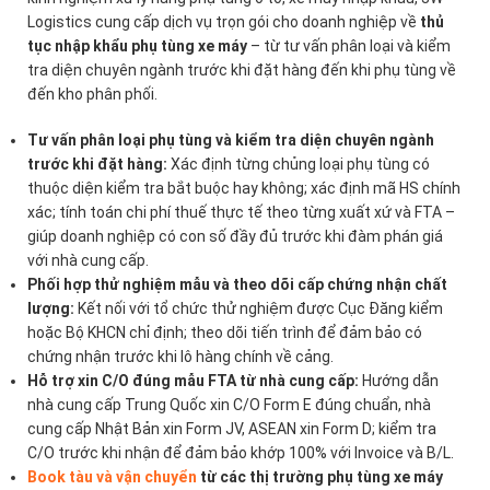
Logistics cung cấp dịch vụ trọn gói cho doanh nghiệp về
thủ
tục nhập khẩu phụ tùng xe máy
– từ tư vấn phân loại và kiểm
tra diện chuyên ngành trước khi đặt hàng đến khi phụ tùng về
đến kho phân phối.
Tư vấn phân loại phụ tùng và kiểm tra diện chuyên ngành
trước khi đặt hàng:
Xác định từng chủng loại phụ tùng có
thuộc diện kiểm tra bắt buộc hay không; xác định mã HS chính
xác; tính toán chi phí thuế thực tế theo từng xuất xứ và FTA –
giúp doanh nghiệp có con số đầy đủ trước khi đàm phán giá
với nhà cung cấp.
Phối hợp thử nghiệm mẫu và theo dõi cấp chứng nhận chất
lượng:
Kết nối với tổ chức thử nghiệm được Cục Đăng kiểm
hoặc Bộ KHCN chỉ định; theo dõi tiến trình để đảm bảo có
chứng nhận trước khi lô hàng chính về cảng.
Hỗ trợ xin C/O đúng mẫu FTA từ nhà cung cấp:
Hướng dẫn
nhà cung cấp Trung Quốc xin C/O Form E đúng chuẩn, nhà
cung cấp Nhật Bản xin Form JV, ASEAN xin Form D; kiểm tra
C/O trước khi nhận để đảm bảo khớp 100% với Invoice và B/L.
Book tàu và vận chuyển
từ các thị trường phụ tùng xe máy