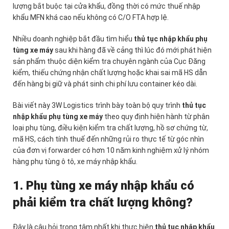
lượng bắt buộc tại cửa khẩu, đồng thời có mức thuế nhập
khẩu MFN khá cao nếu không có C/O FTA hợp lệ.
Nhiều doanh nghiệp bắt đầu tìm hiểu
thủ tục nhập khẩu phụ
tùng xe máy
sau khi hàng đã về cảng thì lúc đó mới phát hiện
sản phẩm thuộc diện kiểm tra chuyên ngành của Cục Đăng
kiểm, thiếu chứng nhận chất lượng hoặc khai sai mã HS dẫn
đến hàng bị giữ và phát sinh chi phí lưu container kéo dài.
Bài viết này 3W Logistics trình bày toàn bộ quy trình
thủ tục
nhập khẩu phụ tùng xe máy
theo quy định hiện hành từ phân
loại phụ tùng, điều kiện kiểm tra chất lượng, hồ sơ chứng từ,
mã HS, cách tính thuế đến những rủi ro thực tế từ góc nhìn
của đơn vị forwarder có hơn 10 năm kinh nghiệm xử lý nhóm
hàng phụ tùng ô tô, xe máy nhập khẩu.
1. Phụ tùng xe máy nhập khẩu có
phải kiểm tra chất lượng không?
Đây là câu hỏi trọng tâm nhất khi thực hiện
thủ tục nhập khẩu