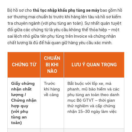
Bộ hồ sơ cho
thủ tục nhập khẩu phụ tùng xe máy
bao gồm hồ
sơ thương mại chuẩn bị trước khi hàng lên tàu và hồ sơ kiểm
tra chuyên ngành (với phụ tùng an toàn). Sự nhất quán tuyệt
đối giữa các chứng từ là yêu cầu không thể thỏa hiệp – một
sai lệch nhỏ giữa tên phụ tùng trên Invoice và chứng nhận
chất lượng là đủ để hải quan giữ hàng yêu cầu xác minh.
CHUẨN
CHỨNG TỪ
BỊ KHI
LƯU Ý QUAN TRỌNG
NÀO
Giấy chứng
Trước
Bắt buộc với lốp xe, má
nhận chất
khi hàng
phanh, mũ bảo hiểm và các
lượng /
về cảng
phụ tùng an toàn theo danh
Chứng nhận
mục Bộ GTVT – thời gian
hợp quy
thử nghiệm và cấp chứng
(với phụ
nhận 15–30 ngày làm việc
tùng an
toàn)