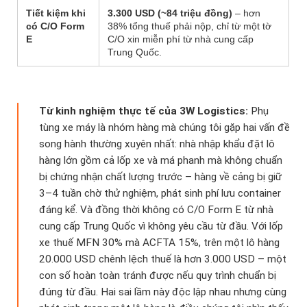
Tiết kiệm khi
3.300 USD (~84 triệu đồng)
– hơn
có C/O Form
38% tổng thuế phải nộp, chỉ từ một tờ
E
C/O xin miễn phí từ nhà cung cấp
Trung Quốc.
Từ kinh nghiệm thực tế của 3W Logistics:
Phụ
tùng xe máy là nhóm hàng mà chúng tôi gặp hai vấn đề
song hành thường xuyên nhất: nhà nhập khẩu đặt lô
hàng lớn gồm cả lốp xe và má phanh mà không chuẩn
bị chứng nhận chất lượng trước – hàng về cảng bị giữ
3–4 tuần chờ thử nghiệm, phát sinh phí lưu container
đáng kể. Và đồng thời không có C/O Form E từ nhà
cung cấp Trung Quốc vì không yêu cầu từ đầu. Với lốp
xe thuế MFN 30% mà ACFTA 15%, trên một lô hàng
20.000 USD chênh lệch thuế là hơn 3.000 USD – một
con số hoàn toàn tránh được nếu quy trình chuẩn bị
đúng từ đầu. Hai sai lầm này độc lập nhau nhưng cùng