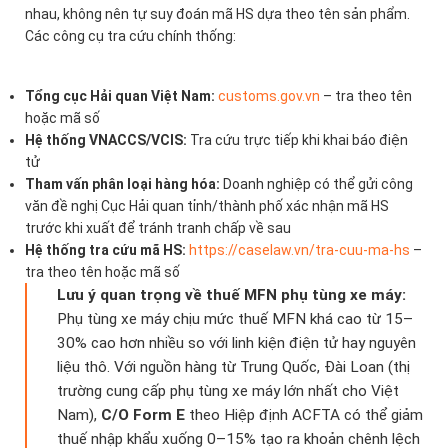
nhau, không nên tự suy đoán mã HS dựa theo tên sản phẩm.
Các công cụ tra cứu chính thống:
Tổng cục Hải quan Việt Nam:
customs.gov.vn
– tra theo tên
hoặc mã số
Hệ thống VNACCS/VCIS:
Tra cứu trực tiếp khi khai báo điện
tử
Tham vấn phân loại hàng hóa:
Doanh nghiệp có thể gửi công
văn đề nghị Cục Hải quan tỉnh/thành phố xác nhận mã HS
trước khi xuất để tránh tranh chấp về sau
Hệ thống tra cứu mã HS:
https://caselaw.vn/tra-cuu-ma-hs
–
tra theo tên hoặc mã số
Lưu ý quan trọng về thuế MFN phụ tùng xe máy:
Phụ tùng xe máy chịu mức thuế MFN khá cao từ 15–
30% cao hơn nhiều so với linh kiện điện tử hay nguyên
liệu thô. Với nguồn hàng từ Trung Quốc, Đài Loan (thị
trường cung cấp phụ tùng xe máy lớn nhất cho Việt
Nam),
C/O Form E
theo Hiệp định ACFTA có thể giảm
thuế nhập khẩu xuống 0–15% tạo ra khoản chênh lệch