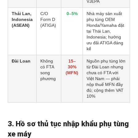
VJEPA
Thái Lan,
C/O
0–5%
Nhà máy sản xuất
Indonesia
Form D
phụ tùng OEM
(ASEAN)
(ATIGA)
Honda/Yamaha đặt
tại Thái Lan,
Indonesia; hưởng
ưu đãi ATIGA đáng
kể
Đài Loan
Không
15–
Nguồn phụ tùng lớn
có FTA
30%
từ Đài Loan nhưng
song
(MFN)
chưa có FTA với
phương
Việt Nam — phải
nộp thuế MFN đầy
đủ; cộng thêm VAT
10%
3. Hồ sơ thủ tục nhập khẩu phụ tùng
xe máy