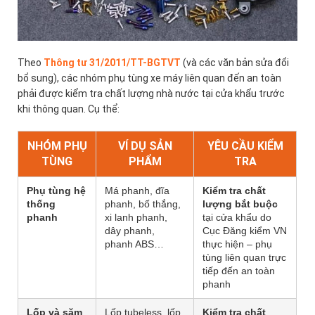
Theo
Thông tư 31/2011/TT-BGTVT
(và các văn bản sửa đổi
bổ sung), các nhóm phụ tùng xe máy liên quan đến an toàn
phải được kiểm tra chất lượng nhà nước tại cửa khẩu trước
khi thông quan. Cụ thể:
NHÓM PHỤ
VÍ DỤ SẢN
YÊU CẦU KIỂM
TÙNG
PHẨM
TRA
Phụ tùng hệ
Má phanh, đĩa
Kiểm tra chất
thống
phanh, bố thắng,
lượng bắt buộc
phanh
xi lanh phanh,
tại cửa khẩu do
dây phanh,
Cục Đăng kiểm VN
phanh ABS…
thực hiện – phụ
tùng liên quan trực
tiếp đến an toàn
phanh
Lốp và săm
Lốp tubeless, lốp
Kiểm tra chất