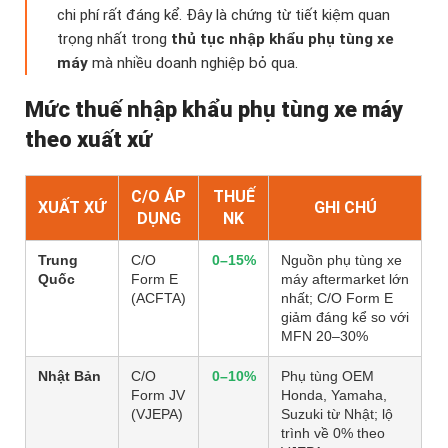
chi phí rất đáng kể. Đây là chứng từ tiết kiệm quan
trọng nhất trong
thủ tục nhập khẩu phụ tùng xe
máy
mà nhiều doanh nghiệp bỏ qua.
Mức thuế nhập khẩu phụ tùng xe máy
theo xuất xứ
C/O ÁP
THUẾ
XUẤT XỨ
GHI CHÚ
DỤNG
NK
Trung
C/O
0–15%
Nguồn phụ tùng xe
Quốc
Form E
máy aftermarket lớn
(ACFTA)
nhất; C/O Form E
giảm đáng kể so với
MFN 20–30%
Nhật Bản
C/O
0–10%
Phụ tùng OEM
Form JV
Honda, Yamaha,
(VJEPA)
Suzuki từ Nhật; lộ
trình về 0% theo