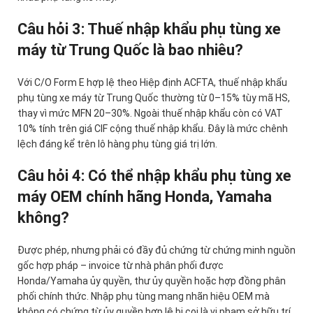
Câu hỏi 3: Thuế nhập khẩu phụ tùng xe
máy từ Trung Quốc là bao nhiêu?
Với C/O Form E hợp lệ theo Hiệp định ACFTA, thuế nhập khẩu
phụ tùng xe máy từ Trung Quốc thường từ 0–15% tùy mã HS,
thay vì mức MFN 20–30%. Ngoài thuế nhập khẩu còn có VAT
10% tính trên giá CIF cộng thuế nhập khẩu. Đây là mức chênh
lệch đáng kể trên lô hàng phụ tùng giá trị lớn.
Câu hỏi 4: Có thể nhập khẩu phụ tùng xe
máy OEM chính hãng Honda, Yamaha
không?
Được phép, nhưng phải có đầy đủ chứng từ chứng minh nguồn
gốc hợp pháp – invoice từ nhà phân phối được
Honda/Yamaha ủy quyền, thư ủy quyền hoặc hợp đồng phân
phối chính thức. Nhập phụ tùng mang nhãn hiệu OEM mà
không có chứng từ ủy quyền hợp lệ bị coi là vi phạm sở hữu trí