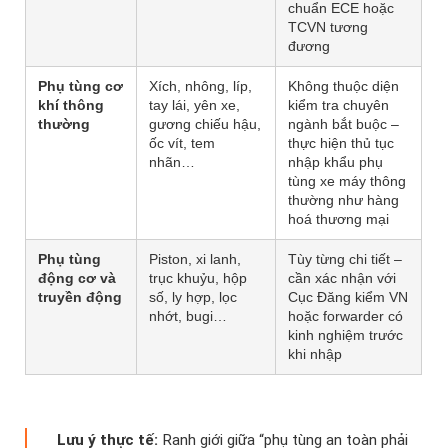
chuẩn ECE hoặc
TCVN tương
đương
Phụ tùng cơ
Xích, nhông, líp,
Không thuộc diện
khí thông
tay lái, yên xe,
kiểm tra chuyên
thường
gương chiếu hậu,
ngành bắt buộc –
ốc vít, tem
thực hiện thủ tục
nhãn…
nhập khẩu phụ
tùng xe máy thông
thường như hàng
hoá thương mại
Phụ tùng
Piston, xi lanh,
Tùy từng chi tiết –
động cơ và
trục khuỷu, hộp
cần xác nhận với
truyền động
số, ly hợp, lọc
Cục Đăng kiểm VN
nhớt, bugi…
hoặc forwarder có
kinh nghiệm trước
khi nhập
Lưu ý thực tế:
Ranh giới giữa “phụ tùng an toàn phải