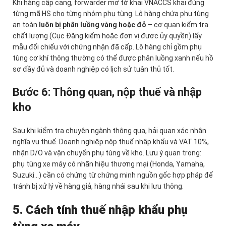
Khi hàng cập cảng, forwarder mở tờ khai VNACCS khai đúng
từng mã HS cho từng nhóm phụ tùng. Lô hàng chứa phụ tùng
an toàn
luôn bị phân luồng vàng hoặc đỏ
– cơ quan kiểm tra
chất lượng (Cục Đăng kiểm hoặc đơn vị được ủy quyền) lấy
mẫu đối chiếu với chứng nhận đã cấp. Lô hàng chỉ gồm phụ
tùng cơ khí thông thường có thể được phân luồng xanh nếu hồ
sơ đầy đủ và doanh nghiệp có lịch sử tuân thủ tốt.
Bước 6: Thông quan, nộp thuế và nhập
kho
Sau khi kiểm tra chuyên ngành thông qua, hải quan xác nhận
nghĩa vụ thuế. Doanh nghiệp nộp thuế nhập khẩu và VAT 10%,
nhận D/O và vận chuyển phụ tùng về kho. Lưu ý quan trọng:
phụ tùng xe máy có nhãn hiệu thương mại (Honda, Yamaha,
Suzuki…) cần có chứng từ chứng minh nguồn gốc hợp pháp để
tránh bị xử lý về hàng giả, hàng nhái sau khi lưu thông.
5. Cách tính thuế nhập khẩu phụ