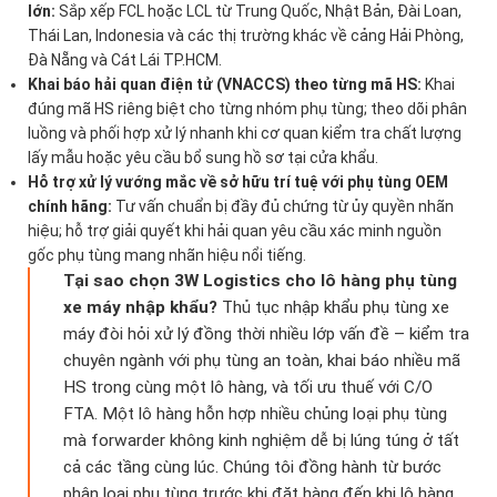
lớn:
Sắp xếp FCL hoặc LCL từ Trung Quốc, Nhật Bản, Đài Loan,
Thái Lan, Indonesia và các thị trường khác về cảng Hải Phòng,
Đà Nẵng và Cát Lái TP.HCM.
Khai báo hải quan điện tử (VNACCS) theo từng mã HS:
Khai
đúng mã HS riêng biệt cho từng nhóm phụ tùng; theo dõi phân
luồng và phối hợp xử lý nhanh khi cơ quan kiểm tra chất lượng
lấy mẫu hoặc yêu cầu bổ sung hồ sơ tại cửa khẩu.
Hỗ trợ xử lý vướng mắc về sở hữu trí tuệ với phụ tùng OEM
chính hãng:
Tư vấn chuẩn bị đầy đủ chứng từ ủy quyền nhãn
hiệu; hỗ trợ giải quyết khi hải quan yêu cầu xác minh nguồn
gốc phụ tùng mang nhãn hiệu nổi tiếng.
Tại sao chọn 3W Logistics cho lô hàng phụ tùng
xe máy nhập khẩu?
Thủ tục nhập khẩu phụ tùng xe
máy đòi hỏi xử lý đồng thời nhiều lớp vấn đề – kiểm tra
chuyên ngành với phụ tùng an toàn, khai báo nhiều mã
HS trong cùng một lô hàng, và tối ưu thuế với C/O
FTA. Một lô hàng hỗn hợp nhiều chủng loại phụ tùng
mà forwarder không kinh nghiệm dễ bị lúng túng ở tất
cả các tầng cùng lúc. Chúng tôi đồng hành từ bước
phân loại phụ tùng trước khi đặt hàng đến khi lô hàng