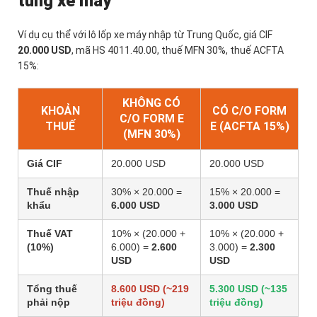
tùng xe máy
Ví dụ cụ thể với lô lốp xe máy nhập từ Trung Quốc, giá CIF
20.000 USD
, mã HS 4011.40.00, thuế MFN 30%, thuế ACFTA
15%:
KHÔNG CÓ
KHOẢN
CÓ C/O FORM
C/O FORM E
THUẾ
E (ACFTA 15%)
(MFN 30%)
Giá CIF
20.000 USD
20.000 USD
Thuế nhập
30% × 20.000 =
15% × 20.000 =
khẩu
6.000 USD
3.000 USD
Thuế VAT
10% × (20.000 +
10% × (20.000 +
(10%)
6.000) =
2.600
3.000) =
2.300
USD
USD
Tổng thuế
8.600 USD (~219
5.300 USD (~135
phải nộp
triệu đồng)
triệu đồng)