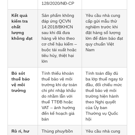
128/2020/NĐ-CP
Kết quả
Sản phẩm không
Yêu cầu nhà cung
kiểm tra
đáp ứng QCVN
cấp gửi mẫu thử
chất
14:2018/BKHCN
nghiệm trước khi
lượng
sau khi đã đưa
đặt hàng số lượng
không đạt
hàng về kho theo
lớn để đảm bảo đạt
cơ chế hậu kiểm –
quy chuẩn Việt
buộc tái xuất hoặc
Nam
tiêu hủy, thiệt hại
lớn
Bỏ sót
Tính thiếu khoản
Tính toán đầy đủ
thuế bảo
thuế bảo vệ môi
ba lớp thuế ngay từ
vệ môi
trường khi dự toán
đầu, đối chiếu mức
trường
chi phí nhập khẩu
thuế bảo vệ môi
do nhầm lẫn với
trường hiện hành
thuế TTĐB hoặc
theo Nghị quyết
VAT – ảnh hưởng
của Ủy ban
đến kế hoạch giá
Thường vụ Quốc
bán
hội
Rò rỉ, hư
Thùng phuy/bồn
Yêu cầu nhà cung