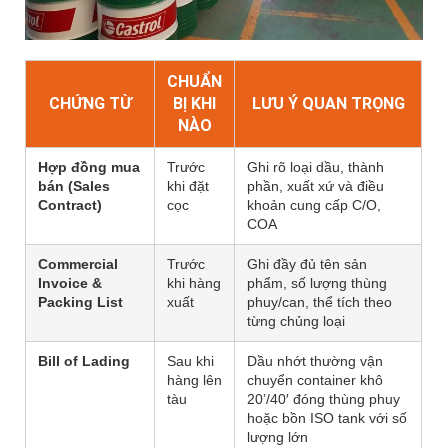
CHUẨN
CHỨNG TỪ
BỊ KHI
LƯU Ý QUAN TRỌNG
NÀO
Hợp đồng mua
Trước
Ghi rõ loại dầu, thành
bán (Sales
khi đặt
phần, xuất xứ và điều
Contract)
cọc
khoản cung cấp C/O,
COA
Commercial
Trước
Ghi đầy đủ tên sản
Invoice &
khi hàng
phẩm, số lượng thùng
Packing List
xuất
phuy/can, thể tích theo
từng chủng loại
Bill of Lading
Sau khi
Dầu nhớt thường vận
hàng lên
chuyển container khô
tàu
20’/40′ đóng thùng phuy
hoặc bồn ISO tank với số
lượng lớn