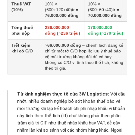
Thuế VAT
10% ×
10% ×
(10%)
(600+120+40)tr =
(600+60+40)tr =
76.000.000 đồng
70.000.000 đồng
Tổng thuế
236.000.000
170.000.000
phải nộp
đồng (~236 triệu)
đồng (~170 triệu)
Tiết kiệm
~66.000.000 đồng
– chênh lệch đáng kể
khi có C/O
chỉ từ một tờ C/O hợp lệ; lưu ý thuế bảo
vệ môi trường không đổi dù có hay
không có C/O vì tính theo thể tích, không
theo trị giá.
Từ kinh nghiệm thực tế của 3W Logistics:
Với dầu
nhớt, nhiều doanh nghiệp bỏ sót khoản thuế bảo vệ
môi trường khi lập kế hoạch chi phí nhập khẩu vì khoản
này tính theo thể tích (lít) chứ không phải theo phần
trăm giá trị CIF như thuế nhập khẩu hay VAT, dễ gây
nhầm lẫn khi so sánh với các nhóm hàng khác. Ngoài