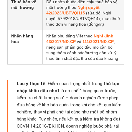
Thuế bảo vệ
Dầu nhờn thuộc diện chịu thuế bảo vệ
môi trường
môi trường theo
Nghị quyết
42/2023/UBTVQH15
(sửa đổi Nghị
quyết 579/2018/UBTVQH14), mức thuế
theo đơn vị hàng hóa (đồng/lít)
Nhãn hàng
Nhãn phụ tiếng Việt theo
Nghị định
hóa
43/2017/NĐ-CP
và
111/2021/NĐ-CP
;
riêng sản phẩm gốc dầu mỏ cần bổ
sung thêm cảnh báo/hướng dẫn xử lý
theo tính chất đặc thù của dầu khoáng
Lưu ý thực tế:
Điểm quan trọng nhất trong
thủ tục
nhập khẩu dầu nhớt
là cơ chế “thông quan trước,
kiểm tra chất lượng sau” – doanh nghiệp được phép
đưa hàng về kho bảo quản trong khi chờ kết quả kiểm
nghiệm, thay vì phải chờ tại cảng như một số nhóm
hàng khác. Tuy nhiên, nếu kết quả kiểm tra không đạt
QCVN 14:2018/BKHCN, doanh nghiệp buộc phải tái