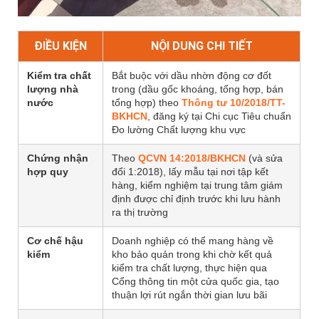
ĐIỀU KIỆN
NỘI DUNG CHI TIẾT
Kiểm tra chất
Bắt buộc với dầu nhờn động cơ đốt
lượng nhà
trong (dầu gốc khoáng, tổng hợp, bán
nước
tổng hợp) theo
Thông tư 10/2018/TT-
BKHCN
, đăng ký tại Chi cục Tiêu chuẩn
Đo lường Chất lượng khu vực
Chứng nhận
Theo
QCVN 14:2018/BKHCN
(và sửa
hợp quy
đổi 1:2018), lấy mẫu tại nơi tập kết
hàng, kiểm nghiệm tại trung tâm giám
định được chỉ định trước khi lưu hành
ra thị trường
Cơ chế hậu
Doanh nghiệp có thể mang hàng về
kiểm
kho bảo quản trong khi chờ kết quả
kiểm tra chất lượng, thực hiện qua
Cổng thông tin một cửa quốc gia, tạo
thuận lợi rút ngắn thời gian lưu bãi