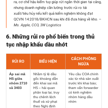
ra, cơ chế hậu kiểm tuy giúp rút ngắn thời gian tại cảng,
nhưng doanh nghiệp cần lường trước rủi ro tái
xuất/tiêu hủy nếu kết quả kiểm nghiệm không đạt
QCVN 14:2018/BKHCN sau khi đã đưa hàng về kho. –
Ms. Apple, CCO, 3W Logistics
6. Những rủi ro phổ biến trong thủ
tục nhập khẩu dầu nhớt
CÁCH PHÒNG
RỦI RO
BIỂU HIỆN
NGỪA
Áp sai mã
Nhầm tỷ lệ dầu
Yêu cầu COA chính
HS giữa
gốc khoáng dẫn
xác từ nhà sản xuất
nhóm 2710
đến khai sai mã
trước khi khai báo;
và 3403
HS – hải quan
tham vấn forwarder
phân loại lại, truy
có kinh nghiệm
thu chênh lệch
nhóm hàng dầu
thuế và xử phạt
nhờn
theo Nghị định