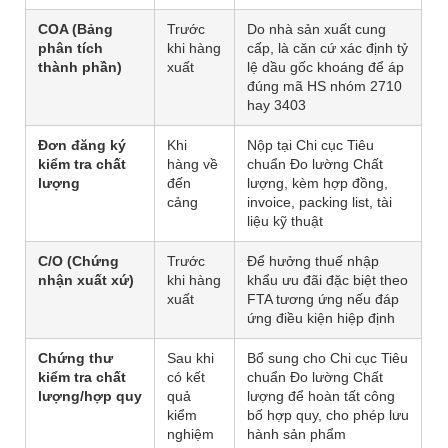
COA (Bảng
Trước
Do nhà sản xuất cung
phân tích
khi hàng
cấp, là căn cứ xác định tỷ
thành phần)
xuất
lệ dầu gốc khoáng để áp
đúng mã HS nhóm 2710
hay 3403
Đơn đăng ký
Khi
Nộp tại Chi cục Tiêu
kiểm tra chất
hàng về
chuẩn Đo lường Chất
lượng
đến
lượng, kèm hợp đồng,
cảng
invoice, packing list, tài
liệu kỹ thuật
C/O (Chứng
Trước
Để hưởng thuế nhập
nhận xuất xứ)
khi hàng
khẩu ưu đãi đặc biệt theo
xuất
FTA tương ứng nếu đáp
ứng điều kiện hiệp định
Chứng thư
Sau khi
Bổ sung cho Chi cục Tiêu
kiểm tra chất
có kết
chuẩn Đo lường Chất
lượng/hợp quy
quả
lượng để hoàn tất công
kiểm
bố hợp quy, cho phép lưu
nghiệm
hành sản phẩm