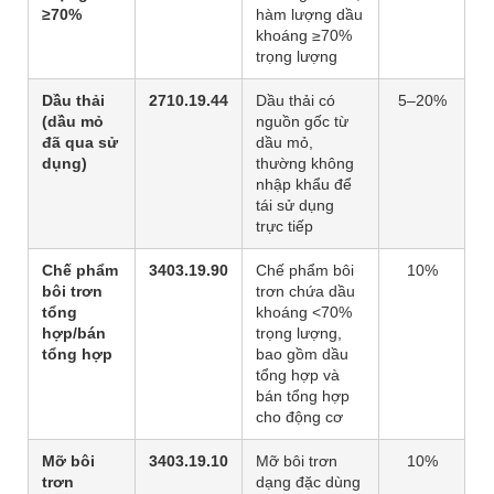
≥70%
hàm lượng dầu
khoáng ≥70%
trọng lượng
Dầu thải
2710.19.44
Dầu thải có
5–20%
(dầu mỏ
nguồn gốc từ
đã qua sử
dầu mỏ,
dụng)
thường không
nhập khẩu để
tái sử dụng
trực tiếp
Chế phẩm
3403.19.90
Chế phẩm bôi
10%
bôi trơn
trơn chứa dầu
tổng
khoáng <70%
hợp/bán
trọng lượng,
tổng hợp
bao gồm dầu
tổng hợp và
bán tổng hợp
cho động cơ
Mỡ bôi
3403.19.10
Mỡ bôi trơn
10%
trơn
dạng đặc dùng