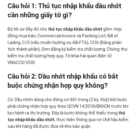
Câu hỏi 1: Thủ tục nhập khẩu dầu nhớt
cần những giấy tờ gì?
Bộ hồ sơ đầy đủ cho
thủ tục nhập khẩu dầu nhớt
gồm: Hợp
đồng mua bán; Commercial Invoice và Packing List; Bill of
Lading; C/O (nếu muốn hưởng ưu đãi FTA); COA (Bảng phân
tích thành phần); Đơn đăng ký kiểm tra chất lượng; Chứng thư
kiểm tra chất lượng/hợp quy; Tờ khai hải quan điện tử
VNACCS/VCIS.
Câu hỏi 2: Dầu nhớt nhập khẩu có bắt
buộc chứng nhận hợp quy không?
Có. Dầu nhờn dùng cho động cơ đốt trong (2 kỳ, 4 kỳ) bắt buộc
phải chứng nhận hợp quy theo QCVN 14:2018/BKHCN trước khi
lưu hành ra thị trường. Đây là bước không thể thiếu trong
thủ
tục nhập khẩu dầu nhớt
, thực hiện thông qua cơ chế hậu kiểm
sau khi hàng đã được đưa về kho bảo quản.