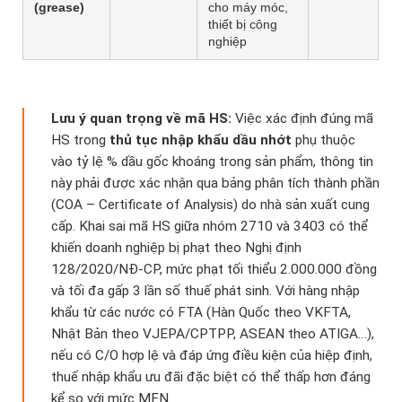
(grease)
cho máy móc,
thiết bị công
nghiệp
Lưu ý quan trọng về mã HS:
Việc xác định đúng mã
HS trong
thủ tục nhập khẩu dầu nhớt
phụ thuộc
vào tỷ lệ % dầu gốc khoáng trong sản phẩm, thông tin
này phải được xác nhận qua bảng phân tích thành phần
(COA – Certificate of Analysis) do nhà sản xuất cung
cấp. Khai sai mã HS giữa nhóm 2710 và 3403 có thể
khiến doanh nghiệp bị phạt theo Nghị định
128/2020/NĐ-CP, mức phạt tối thiểu 2.000.000 đồng
và tối đa gấp 3 lần số thuế phát sinh. Với hàng nhập
khẩu từ các nước có FTA (Hàn Quốc theo VKFTA,
Nhật Bản theo VJEPA/CPTPP, ASEAN theo ATIGA…),
nếu có C/O hợp lệ và đáp ứng điều kiện của hiệp định,
thuế nhập khẩu ưu đãi đặc biệt có thể thấp hơn đáng
kể so với mức MFN.