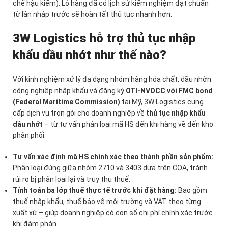
chế hậu kiểm). Lô hàng đã có lịch sử kiểm nghiệm đạt chuẩn
từ lần nhập trước sẽ hoàn tất thủ tục nhanh hơn.
3W Logistics hỗ trợ thủ tục nhập
khẩu dầu nhớt như thế nào?
Với kinh nghiệm xử lý đa dạng nhóm hàng hóa chất, dầu nhờn
công nghiệp nhập khẩu và đăng ký
OTI-NVOCC với FMC bond
(Federal Maritime Commission)
tại Mỹ, 3W Logistics cung
cấp dịch vụ trọn gói cho doanh nghiệp về
thủ tục nhập khẩu
dầu nhớt
– từ tư vấn phân loại mã HS đến khi hàng về đến kho
phân phối.
Tư vấn xác định mã HS chính xác theo thành phần sản phẩm:
Phân loại đúng giữa nhóm 2710 và 3403 dựa trên COA, tránh
rủi ro bị phân loại lại và truy thu thuế.
Tính toán ba lớp thuế thực tế trước khi đặt hàng:
Bao gồm
thuế nhập khẩu, thuế bảo vệ môi trường và VAT theo từng
xuất xứ – giúp doanh nghiệp có con số chi phí chính xác trước
khi đàm phán.