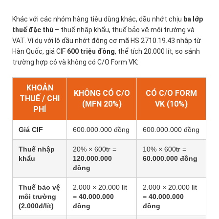
Khác với các nhóm hàng tiêu dùng khác, dầu nhớt chịu
ba lớp
thuế đặc thù
– thuế nhập khẩu, thuế bảo vệ môi trường và
VAT. Ví dụ với lô dầu nhớt động cơ mã HS 2710.19.43 nhập từ
Hàn Quốc, giá CIF
600 triệu đồng
, thể tích 20.000 lít, so sánh
trường hợp có và không có C/O Form VK:
KHOẢN
KHÔNG CÓ C/O
CÓ C/O FORM
THUẾ / CHI
(MFN 20%)
VK (10%)
PHÍ
Giá CIF
600.000.000 đồng
600.000.000 đồng
Thuế nhập
20% × 600tr =
10% × 600tr =
khẩu
120.000.000
60.000.000 đồng
đồng
Thuế bảo vệ
2.000 × 20.000 lít
2.000 × 20.000 lít
môi trường
=
40.000.000
=
40.000.000
(2.000đ/lít)
đồng
đồng