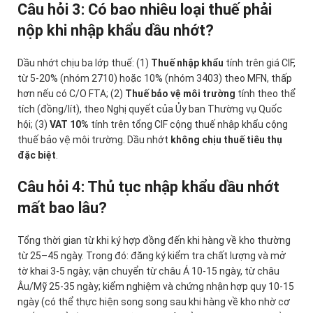
Câu hỏi 3: Có bao nhiêu loại thuế phải
nộp khi nhập khẩu dầu nhớt?
Dầu nhớt chịu ba lớp thuế: (1)
Thuế nhập khẩu
tính trên giá CIF,
từ 5-20% (nhóm 2710) hoặc 10% (nhóm 3403) theo MFN, thấp
hơn nếu có C/O FTA; (2)
Thuế bảo vệ môi trường
tính theo thể
tích (đồng/lít), theo Nghị quyết của Ủy ban Thường vụ Quốc
hội; (3)
VAT 10%
tính trên tổng CIF cộng thuế nhập khẩu cộng
thuế bảo vệ môi trường. Dầu nhớt
không chịu thuế tiêu thụ
đặc biệt
.
Câu hỏi 4: Thủ tục nhập khẩu dầu nhớt
mất bao lâu?
Tổng thời gian từ khi ký hợp đồng đến khi hàng về kho thường
từ 25–45 ngày. Trong đó: đăng ký kiểm tra chất lượng và mở
tờ khai 3-5 ngày; vận chuyển từ châu Á 10-15 ngày, từ châu
Âu/Mỹ 25-35 ngày; kiểm nghiệm và chứng nhận hợp quy 10-15
ngày (có thể thực hiện song song sau khi hàng về kho nhờ cơ