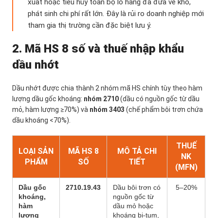
xuất hoặc tiêu hủy toàn bộ lô hàng đã đưa về kho,
phát sinh chi phí rất lớn. Đây là rủi ro doanh nghiệp mới
tham gia thị trường cần đặc biệt lưu ý.
2. Mã HS 8 số và thuế nhập khẩu
dầu nhớt
Dầu nhớt được chia thành 2 nhóm mã HS chính tùy theo hàm
lượng dầu gốc khoáng:
nhóm 2710
(dầu có nguồn gốc từ dầu
mỏ, hàm lượng ≥70%) và
nhóm 3403
(chế phẩm bôi trơn chứa
dầu khoáng <70%).
THUẾ
LOẠI SẢN
MÃ HS 8
MÔ TẢ CHI
NK
PHẨM
SỐ
TIẾT
(MFN)
Dầu gốc
2710.19.43
Dầu bôi trơn có
5–20%
khoáng,
nguồn gốc từ
hàm
dầu mỏ hoặc
lượng
khoáng bi-tum,