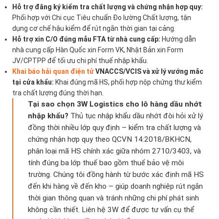
Hỗ trợ đăng ký kiểm tra chất lượng và chứng nhận hợp quy:
Phối hợp với Chi cục Tiêu chuẩn Đo lường Chất lượng, tận
dụng cơ chế hậu kiểm để rút ngắn thời gian tại cảng.
Hỗ trợ xin C/O đúng mẫu FTA từ nhà cung cấp:
Hướng dẫn
nhà cung cấp Hàn Quốc xin Form VK, Nhật Bản xin Form
JV/CPTPP để tối ưu chi phí thuế nhập khẩu.
Khai báo hải quan điện tử
VNACCS/VCIS và xử lý vướng mắc
tại cửa khẩu:
Khai đúng mã HS, phối hợp nộp chứng thư kiểm
tra chất lượng đúng thời hạn.
Tại sao chọn 3W Logistics cho lô hàng dầu nhớt
nhập khẩu?
Thủ tục nhập khẩu dầu nhớt đòi hỏi xử lý
đồng thời nhiều lớp quy định – kiểm tra chất lượng và
chứng nhận hợp quy theo QCVN 14:2018/BKHCN,
phân loại mã HS chính xác giữa nhóm 2710/3403, và
tính đúng ba lớp thuế bao gồm thuế bảo vệ môi
trường. Chúng tôi đồng hành từ bước xác định mã HS
đến khi hàng về đến kho – giúp doanh nghiệp rút ngắn
thời gian thông quan và tránh những chi phí phát sinh
không cần thiết. Liên hệ 3W để được tư vấn cụ thể