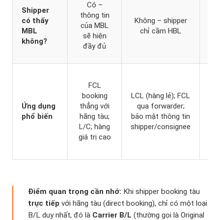
Có –
Shipper
k
thông tin
có thấy
Không – shipper
cầ
của MBL
MBL
chỉ cầm HBL
sẽ hiện
không?
for
đầy đủ
N
FCL
booking
LCL (hàng lẻ); FCL
for
Ứng dụng
thẳng với
qua forwarder;
và
phổ biến
hãng tàu;
bảo mật thông tin
tà
L/C; hàng
shipper/consignee
L
giá trị cao
FC
for
Điểm quan trọng cần nhớ:
Khi shipper booking tàu
trực tiếp
với hãng tàu (direct booking), chỉ có một loại
B/L duy nhất, đó là
Carrier B/L
(thường gọi là Original