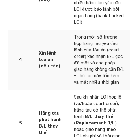
nhiều hãng tàu yêu cầu
LOI được bảo lãnh bởi
ngân hàng (bank-backed
LOI)
Trong một số trường
hợp hãng tàu yêu cầu
lệnh của tòa án (court
Xin lệnh
order) xác nhận B/L gốc
4
tòa án
đã mất và cho phép
(nếu cần)
giao hàng không cần B/L
– thủ tục này tốn kém
và mất nhiều thời gian
Sau khi nhận LOI hợp lệ
(và/hoặc court order),
hãng tàu có thể phát
Hãng tàu
hành
B/L thay thế
phát hành
5
(Replacement B/L)
B/L thay
hoặc giao hàng theo
thế
LOI; chi phí và thời gian