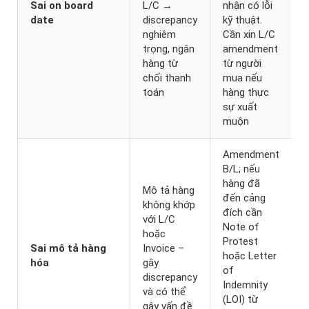
Sai on board
L/C →
nhận có lỗi
date
discrepancy
kỹ thuật.
nghiêm
Cần xin L/C
trọng, ngân
amendment
hàng từ
từ người
chối thanh
mua nếu
toán
hàng thực
sự xuất
muộn
Amendment
B/L; nếu
hàng đã
Mô tả hàng
đến cảng
không khớp
đích cần
với L/C
Note of
hoặc
Protest
Sai mô tả hàng
Invoice –
hoặc Letter
hóa
gây
of
discrepancy
Indemnity
và có thể
(LOI) từ
gây vấn đề