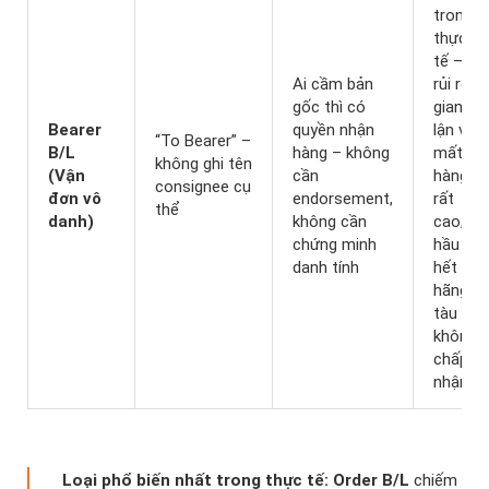
trong
thực
tế –
Ai cầm bản
rủi ro
gốc thì có
gian
Bearer
quyền nhận
lận và
“To Bearer” –
B/L
hàng – không
mất
không ghi tên
(Vận
cần
hàng
consignee cụ
đơn vô
endorsement,
rất
thể
danh)
không cần
cao;
chứng minh
hầu
danh tính
hết
hãng
tàu
không
chấp
nhận
Loại phổ biến nhất trong thực tế:
Order B/L
chiếm