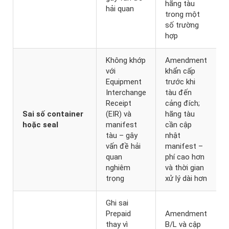
hãng tàu
hải quan
trong một
số trường
hợp
Không khớp
Amendment
với
khẩn cấp
Equipment
trước khi
Interchange
tàu đến
Receipt
cảng đích;
Sai số container
(EIR) và
hãng tàu
hoặc seal
manifest
cần cập
tàu – gây
nhật
vấn đề hải
manifest –
quan
phí cao hơn
nghiêm
và thời gian
trọng
xử lý dài hơn
Ghi sai
Prepaid
Amendment
thay vì
B/L và cập