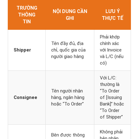
TRƯỜNG
NỘI DUNG CẦN
LƯU Ý
THÔNG
GHI
THỰC TẾ
TIN
Phải khớp
Tên đầy đủ, địa
chính xác
Shipper
chỉ, quốc gia của
với Invoice
người giao hàng
và L/C (nếu
có)
Với L/C:
thường là
Tên người nhận
“To Order
Consignee
hàng, ngân hàng
of [Issuing
hoặc “To Order”
Bank]” hoặc
“To Order
of Shipper”
Không phải
Bên được thông
bên nhận