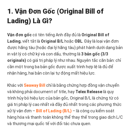
1. Vận Đơn Gốc (Original Bill of
Lading) Là Gì?
Vận đơn gốc
có tên tiếng Anh đầy đủ là
Original Bill of
Lading
, viết tắt là
Original B/L
hoặc
OBL
. Đây là loại vận đơn
được hãng tàu (hoặc đại lý hãng tàu) phát hành dưới dạng bản
in vật lý có chữ ký và con dấu, thường là
3 bản gốc (3/3
originals)
có giá trị pháp lý như nhau. Nguyên tắc căn bản: chỉ
cần một trong ba bản gốc được xuất trình hợp lệ là đủ để
nhận hàng, hai bản còn lại tự động mất hiệu lực.
Khác với
Seaway Bill
chỉ là bằng chứng hợp đồng vận chuyển
và không phải document of title, hay
Telex Release
là quy
trình hủy bỏ hiệu lực của bản gốc, Original B/L là chứng từ có
giá trị pháp lý cao nhất và đầy đủ nhất trong các phương thức
xử lý vận đơn –
Bill of Lading (B/L)
– là công cụ kiểm soát
hàng hóa và thanh toán không thể thay thế trong giao dịch L/C
và thương mại quốc tế với đối tác chưa quen.