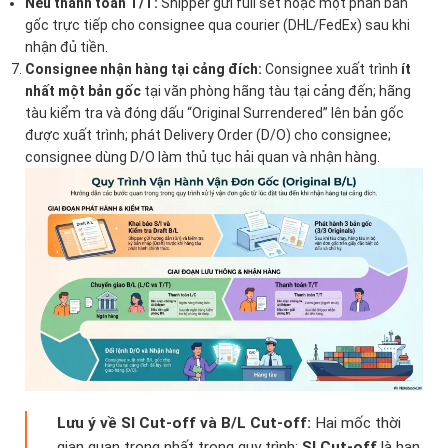
Nếu thanh toán T/T:
Shipper gửi full set hoặc một phần bản
gốc trực tiếp cho consignee qua courier (DHL/FedEx) sau khi
nhận đủ tiền.
Consignee nhận hàng tại cảng đích:
Consignee xuất trình
ít
nhất một bản gốc
tại văn phòng hãng tàu tại cảng đến; hãng
tàu kiểm tra và đóng dấu “Original Surrendered” lên bản gốc
được xuất trình; phát Delivery Order (D/O) cho consignee;
consignee dùng D/O làm thủ tục hải quan và nhận hàng.
Lưu ý về SI Cut-off và B/L Cut-off:
Hai mốc thời
gian quan trọng nhất trong quy trình:
SI Cut-off
là hạn