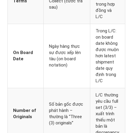
Terms
Collect (cước trả
trong hợp
sau)
đồng và
L/C
Trong L/C:
on board
date không
Ngày hàng thực
được muộn
On Board
sự được xếp lên
hơn latest
Date
tàu (on board
shipment
notation)
date quy
định trong
L/C
L/C thường
yêu cầu full
Số bản gốc được
set (3/3) –
Number of
phát hành –
xuất trình
Originals
thường là “Three
thiếu một
(3) originals”
bản là
discrepancy