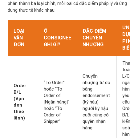
phân thành ba loại chính, mỗi loại có đặc điểm pháp lý và ứng
dụng thực tế khác nhau:
ỨNG
LOẠI
Ô
ĐẶC ĐIỂM
DỤNG
VẬN
CONSIGNEE
CHUYỂN
PHỔ
ĐƠN
GHI GÌ?
NHƯỢNG
BIẾN
Thanh
toán
Chuyển
L/C –
“To Order”
nhượng tự do
ngân
Order
hoặc “To
bằng
hàng
B/L
Order of
endorsement
yêu
(Vận
[Ngân hàng]”
(ký hậu) –
cầu
đơn
hoặc “To
người ký hậu
Order
theo
Order of
cuối cùng có
B/L để
lệnh)
Shipper”
quyền nhận
kiểm
hàng
soát
hàng