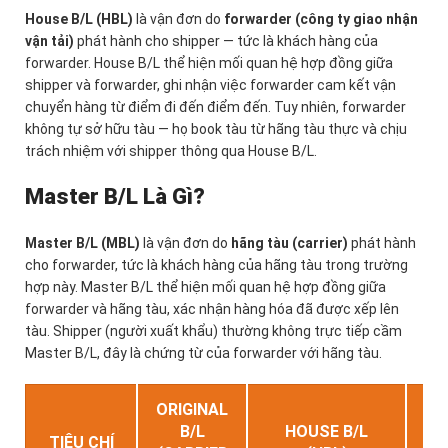
House B/L (HBL)
là vận đơn do
forwarder (công ty giao nhận
vận tải)
phát hành cho shipper — tức là khách hàng của
forwarder. House B/L thể hiện mối quan hệ hợp đồng giữa
shipper và forwarder, ghi nhận việc forwarder cam kết vận
chuyển hàng từ điểm đi đến điểm đến. Tuy nhiên, forwarder
không tự sở hữu tàu — họ book tàu từ hãng tàu thực và chịu
trách nhiệm với shipper thông qua House B/L.
Master B/L Là Gì?
Master B/L (MBL)
là vận đơn do
hãng tàu (carrier)
phát hành
cho forwarder, tức là khách hàng của hãng tàu trong trường
hợp này. Master B/L thể hiện mối quan hệ hợp đồng giữa
forwarder và hãng tàu, xác nhận hàng hóa đã được xếp lên
tàu. Shipper (người xuất khẩu) thường không trực tiếp cầm
Master B/L, đây là chứng từ của forwarder với hãng tàu.
ORIGINAL
MA
B/L
HOUSE B/L
TIÊU CHÍ