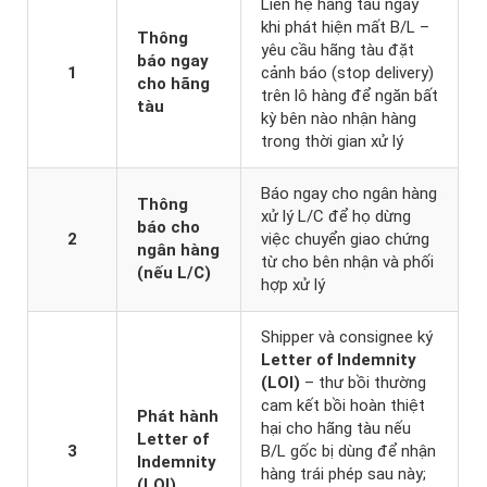
Liên hệ hãng tàu ngay
khi phát hiện mất B/L –
Thông
yêu cầu hãng tàu đặt
báo ngay
1
cảnh báo (stop delivery)
cho hãng
trên lô hàng để ngăn bất
tàu
kỳ bên nào nhận hàng
trong thời gian xử lý
Báo ngay cho ngân hàng
Thông
xử lý L/C để họ dừng
báo cho
2
việc chuyển giao chứng
ngân hàng
từ cho bên nhận và phối
(nếu L/C)
hợp xử lý
Shipper và consignee ký
Letter of Indemnity
(LOI)
– thư bồi thường
cam kết bồi hoàn thiệt
Phát hành
hại cho hãng tàu nếu
Letter of
3
B/L gốc bị dùng để nhận
Indemnity
hàng trái phép sau này;
(LOI)