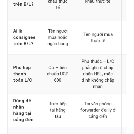
khẩu thực
khẩu thực tế
trên B/L?
tế
s
t
Ai là
Tên người
Tên người mua
for
consignee
mua hoặc
thực tế
đại
trên B/L?
ngân hàng
cả
Phụ thuộc – L/C
K
Phù hợp
Có – tiêu
phải ghi rõ chấp
dùn
thanh
chuẩn UCP
nhận HBL; mặc
ti
toán L/C
600
định không chấp
L/
nhận
s
Dùng để
For
Trực tiếp
Tại văn phòng
nhận
dù
tại hãng
forwarder đại lý ở
hàng tại
lấy
tàu
cảng đến
cảng đến
hã
Sh