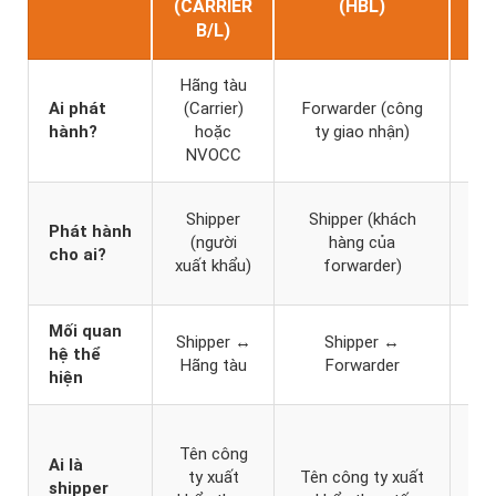
(CARRIER
(HBL)
(
B/L)
Hãng tàu
Ai phát
(Carrier)
Forwarder (công
Hã
hành?
hoặc
ty giao nhận)
(C
NVOCC
For
Shipper
Shipper (khách
Phát hành
(
(người
hàng của
cho ai?
hà
xuất khẩu)
forwarder)
hãn
Mối quan
For
Shipper ↔
Shipper ↔
hệ thể
↔
Hãng tàu
Forwarder
hiện
Tên công
for
Ai là
ty xuất
Tên công ty xuất
(
shipper