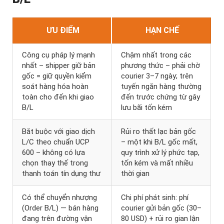
ƯU ĐIỂM
HẠN CHẾ
Công cụ pháp lý mạnh
Chậm nhất trong các
nhất – shipper giữ bản
phương thức – phải chờ
gốc = giữ quyền kiểm
courier 3–7 ngày; trên
soát hàng hóa hoàn
tuyến ngắn hàng thường
toàn cho đến khi giao
đến trước chứng từ gây
B/L
lưu bãi tốn kém
Bắt buộc với giao dịch
Rủi ro thất lạc bản gốc
L/C theo chuẩn UCP
– một khi B/L gốc mất,
600 – không có lựa
quy trình xử lý phức tạp,
chọn thay thế trong
tốn kém và mất nhiều
thanh toán tín dụng thư
thời gian
Có thể chuyển nhượng
Chi phí phát sinh: phí
(Order B/L) — bán hàng
courier gửi bản gốc (30–
đang trên đường vận
80 USD) + rủi ro gian lận