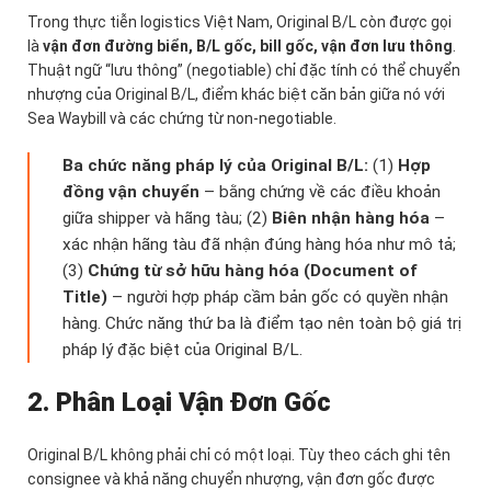
Trong thực tiễn logistics Việt Nam, Original B/L còn được gọi
là
vận đơn đường biển, B/L gốc, bill gốc, vận đơn lưu thông
.
Thuật ngữ “lưu thông” (negotiable) chỉ đặc tính có thể chuyển
nhượng của Original B/L, điểm khác biệt căn bản giữa nó với
Sea Waybill và các chứng từ non-negotiable.
Ba chức năng pháp lý của Original B/L:
(1)
Hợp
đồng vận chuyển
– bằng chứng về các điều khoản
giữa shipper và hãng tàu; (2)
Biên nhận hàng hóa
–
xác nhận hãng tàu đã nhận đúng hàng hóa như mô tả;
(3)
Chứng từ sở hữu hàng hóa (Document of
Title)
– người hợp pháp cầm bản gốc có quyền nhận
hàng. Chức năng thứ ba là điểm tạo nên toàn bộ giá trị
pháp lý đặc biệt của Original B/L.
2. Phân Loại Vận Đơn Gốc
Original B/L không phải chỉ có một loại. Tùy theo cách ghi tên
consignee và khả năng chuyển nhượng, vận đơn gốc được