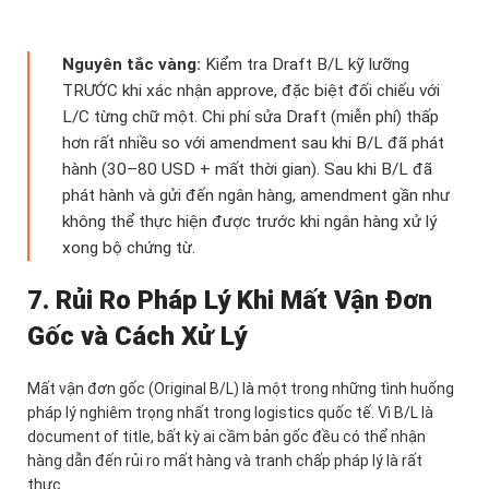
Nguyên tắc vàng:
Kiểm tra Draft B/L kỹ lưỡng
TRƯỚC khi xác nhận approve, đặc biệt đối chiếu với
L/C từng chữ một. Chi phí sửa Draft (miễn phí) thấp
hơn rất nhiều so với amendment sau khi B/L đã phát
hành (30–80 USD + mất thời gian). Sau khi B/L đã
phát hành và gửi đến ngân hàng, amendment gần như
không thể thực hiện được trước khi ngân hàng xử lý
xong bộ chứng từ.
7. Rủi Ro Pháp Lý Khi Mất Vận Đơn
Gốc và Cách Xử Lý
Mất vận đơn gốc (Original B/L) là một trong những tình huống
pháp lý nghiêm trọng nhất trong logistics quốc tế. Vì B/L là
document of title, bất kỳ ai cầm bản gốc đều có thể nhận
hàng dẫn đến rủi ro mất hàng và tranh chấp pháp lý là rất
thực.