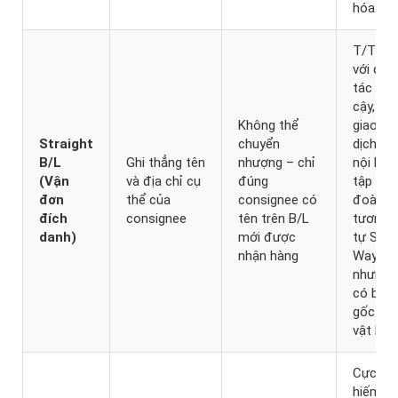
hóa
T/T
với đối
tác tin
cậy,
Không thể
giao
Straight
chuyển
dịch
B/L
Ghi thẳng tên
nhượng – chỉ
nội bộ
(Vận
và địa chỉ cụ
đúng
tập
đơn
thể của
consignee có
đoàn;
đích
consignee
tên trên B/L
tương
danh)
mới được
tự Sea
nhận hàng
Waybill
nhưng
có bản
gốc
vật lý
Cực kỳ
hiếm