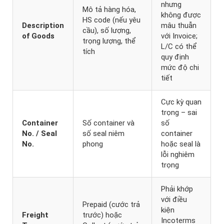
nhưng
Mô tả hàng hóa,
không được
HS code (nếu yêu
Description
mâu thuẫn
cầu), số lượng,
of Goods
với Invoice;
trọng lượng, thể
L/C có thể
tích
quy định
mức độ chi
tiết
Cực kỳ quan
trọng – sai
Container
Số container và
số
No. / Seal
số seal niêm
container
No.
phong
hoặc seal là
lỗi nghiêm
trọng
Phải khớp
với điều
Prepaid (cước trả
kiện
Freight
trước) hoặc
Incoterms