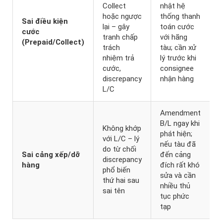
Collect
nhật hệ
hoặc ngược
thống thanh
Sai điều kiện
lại – gây
toán cước
cước
tranh chấp
với hãng
(Prepaid/Collect)
trách
tàu; cần xử
nhiệm trả
lý trước khi
cước,
consignee
discrepancy
nhận hàng
L/C
Amendment
B/L ngay khi
Không khớp
phát hiện;
với L/C – lý
nếu tàu đã
do từ chối
Sai cảng xếp/dỡ
đến cảng
discrepancy
hàng
đích rất khó
phổ biến
sửa và cần
thứ hai sau
nhiều thủ
sai tên
tục phức
tạp