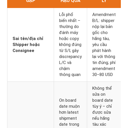
GẶP
HẬU QUẢ
LÝ
Lỗi phổ
Amendment
biến nhất –
B/L: shipper
thường do
nộp lại bản
đánh máy
gốc cho
Sai tên/địa chỉ
hoặc copy
hãng tàu,
Shipper hoặc
không đúng
yêu cầu
Consignee
từ S/I; gây
phát hành
discrepancy
lại với thông
L/C và
tin đúng; phí
chậm
amendment
thông quan
30–80 USD
Không thể
sửa on
On board
board date
date muộn
tùy ý – chỉ
hơn latest
được sửa
shipment
nếu hãng
date trong
tàu xác