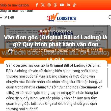
Skip to navigation
Skip to main content
MENU
Kiến thức Logistics
Vận đơn gốc (Original Bill of Lading) là
gì? Quy trình phát hành vận đơn
0
Ms. Apple (CCO)
27 Tháng 5, 2026
On 19 Tháng 5, 2026
Vận đơn gốc
hay còn gọi là
Original Bill of Lading (Original
B/L)
là chứng từ vận tải đường biển quan trọng nhất trong
thương mại quốc tế, vừa là bằng chứng về hợp đồng vận
chuyển, vừa là biên nhận xác nhận hãng tàu đã nhận hàng, và
quan trọng nhất là
chứng từ sở hữu hàng hóa (document of
title)
. Ai cầm bản gốc trong tay thì có quyền nhận hàng tại
cảng đích, đây là nguyên tắc pháp lý căn bản làm nên tầm
quan trọng đặc biệt của Original B/L trong chuỗi giao dịch
thương mại quốc tế.