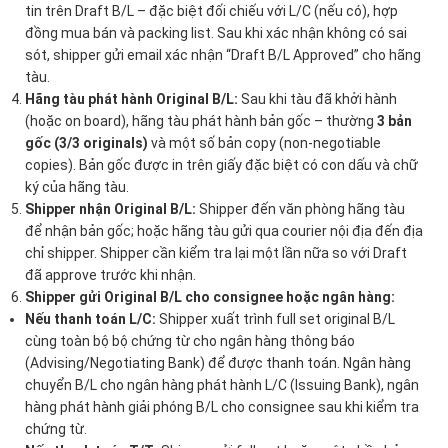
tin trên Draft B/L – đặc biệt đối chiếu với L/C (nếu có), hợp
đồng mua bán và packing list. Sau khi xác nhận không có sai
sót, shipper gửi email xác nhận “Draft B/L Approved” cho hãng
tàu.
Hãng tàu phát hành Original B/L:
Sau khi tàu đã khởi hành
(hoặc on board), hãng tàu phát hành bản gốc – thường
3 bản
gốc (3/3 originals)
và một số bản copy (non-negotiable
copies). Bản gốc được in trên giấy đặc biệt có con dấu và chữ
ký của hãng tàu.
Shipper nhận Original B/L:
Shipper đến văn phòng hãng tàu
để nhận bản gốc; hoặc hãng tàu gửi qua courier nội địa đến địa
chỉ shipper. Shipper cần kiểm tra lại một lần nữa so với Draft
đã approve trước khi nhận.
Shipper gửi Original B/L cho consignee hoặc ngân hàng:
Nếu thanh toán L/C:
Shipper xuất trình full set original B/L
cùng toàn bộ bộ chứng từ cho ngân hàng thông báo
(Advising/Negotiating Bank) để được thanh toán. Ngân hàng
chuyển B/L cho ngân hàng phát hành L/C (Issuing Bank), ngân
hàng phát hành giải phóng B/L cho consignee sau khi kiểm tra
chứng từ.