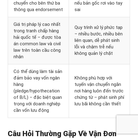
chuyển cho bên thứ ba
nếu bản gốc rơi vào tay
thông qua endorsement
sai
Giá trị pháp lý cao nhất
Quy trình xử lý phức tạp
trong tranh chấp hàng
– nhiều bước, nhiều bên
hải quốc tế – được tòa
liên quan, dễ phát sinh
án common law và civil
lỗi và chậm trễ nếu
law trên toàn cầu công
không quản lý chặt
nhận
Có thể dùng làm tài sản
đảm bảo vay vốn ngân
Không phù hợp với
hàng
tuyến vận chuyển ngắn
(pledge/hypothecation
nơi hàng luôn đến trước
of B/L) – đặc biệt quan
chứng từ – phát sinh phí
trọng với doanh nghiệp
lưu bãi không cần thiết
cần vốn lưu động
Câu Hỏi Thường Gặp Về Vận Đơn