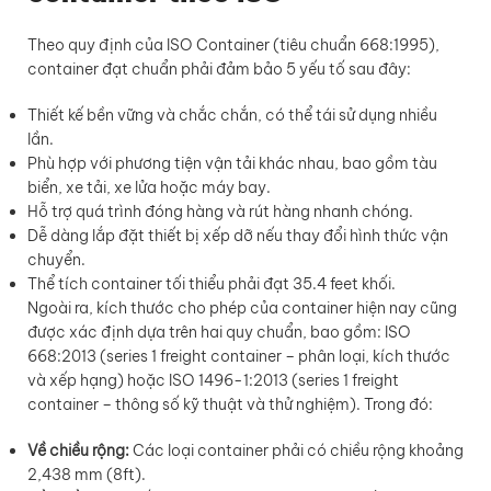
Theo quy định của ISO Container (tiêu chuẩn 668:1995),
container đạt chuẩn phải đảm bảo 5 yếu tố sau đây:
Thiết kế bền vững và chắc chắn, có thể tái sử dụng nhiều
lần.
Phù hợp với phương tiện vận tải khác nhau, bao gồm tàu
biển, xe tải, xe lửa hoặc máy bay.
Hỗ trợ quá trình đóng hàng và rút hàng nhanh chóng.
Dễ dàng lắp đặt thiết bị xếp dỡ nếu thay đổi hình thức vận
chuyển.
Thể tích container tối thiểu phải đạt 35.4 feet khối.
Ngoài ra, kích thước cho phép của container hiện nay cũng
được xác định dựa trên hai quy chuẩn, bao gồm: ISO
668:2013 (series 1 freight container – phân loại, kích thước
và xếp hạng) hoặc ISO 1496-1:2013 (series 1 freight
container – thông số kỹ thuật và thử nghiệm). Trong đó:
Về chiều rộng:
Các loại container phải có chiều rộng khoảng
2,438 mm (8ft).