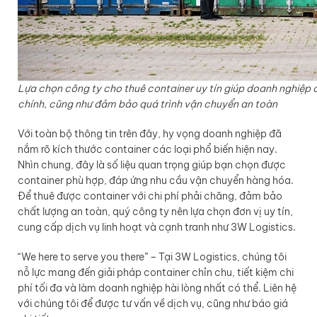
Lựa chọn công ty cho thuê container uy tín giúp doanh nghiệp c
chính, cũng như đảm bảo quá trình vận chuyển an toàn
Với toàn bộ thông tin trên đây, hy vọng doanh nghiệp đã
nắm rõ kích thước container các loại phổ biến hiện nay.
Nhìn chung, đây là số liệu quan trọng giúp bạn chọn được
container phù hợp, đáp ứng nhu cầu vận chuyển hàng hóa.
Để thuê được container với chi phí phải chăng, đảm bảo
chất lượng an toàn, quý công ty nên lựa chọn đơn vị uy tín,
cung cấp dịch vụ linh hoạt và cạnh tranh như 3W Logistics.
“We here to serve you there” – Tại 3W Logistics, chúng tôi
nỗ lực mang đến giải pháp container chỉn chu, tiết kiệm chi
phí tối đa và làm doanh nghiệp hài lòng nhất có thể. Liên hệ
với chúng tôi để được tư vấn về dịch vụ, cũng như báo giá