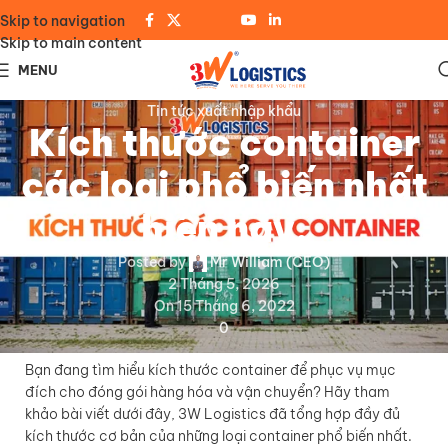
Skip to navigation
Skip to main content
MENU
Tin tức xuất nhập khẩu
Kích thước container
các loại phổ biến nhất
hiện nay.
Posted by
Mr William (CEO)
2 Tháng 5, 2026
On 15 Tháng 6, 2022
0
Bạn đang tìm hiểu kích thước container để phục vụ mục
đích cho đóng gói hàng hóa và vận chuyển? Hãy tham
khảo bài viết dưới đây, 3W Logistics đã tổng hợp đầy đủ
kích thước cơ bản của những loại container phổ biến nhất.