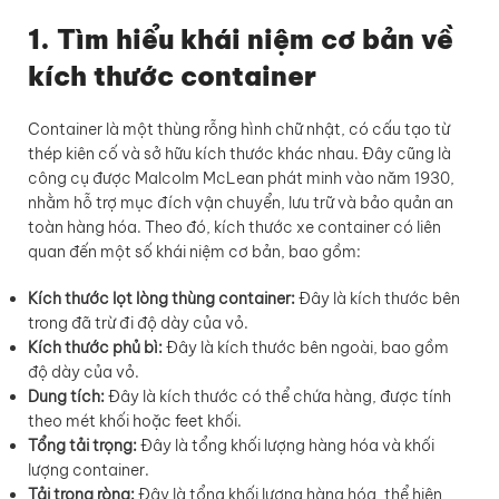
1. Tìm hiểu khái niệm cơ bản về
kích thước container
Container là một thùng rỗng hình chữ nhật, có cấu tạo từ
thép kiên cố và sở hữu kích thước khác nhau. Đây cũng là
công cụ được Malcolm McLean phát minh vào năm 1930,
nhằm hỗ trợ mục đích vận chuyển, lưu trữ và bảo quản an
toàn hàng hóa. Theo đó, kích thước xe container có liên
quan đến một số khái niệm cơ bản, bao gồm:
Kích thước lọt lòng thùng container:
Đây là kích thước bên
trong đã trừ đi độ dày của vỏ.
Kích thước phủ bì:
Đây là kích thước bên ngoài, bao gồm
độ dày của vỏ.
Dung tích:
Đây là kích thước có thể chứa hàng, được tính
theo mét khối hoặc feet khối.
Tổng tải trọng:
Đây là tổng khối lượng hàng hóa và khối
lượng container.
Tải trọng ròng:
Đây là tổng khối lượng hàng hóa, thể hiện