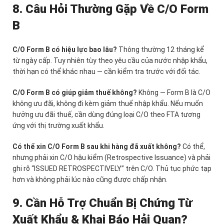
8. Câu Hỏi Thường Gặp Về C/O Form
B
C/O Form B có hiệu lực bao lâu?
Thông thường 12 tháng kể
từ ngày cấp. Tuy nhiên tùy theo yêu cầu của nước nhập khẩu,
thời hạn có thể khác nhau — cần kiểm tra trước với đối tác.
C/O Form B có giúp giảm thuế không?
Không — Form B là C/O
không ưu đãi, không đi kèm giảm thuế nhập khẩu. Nếu muốn
hưởng ưu đãi thuế, cần dùng đúng loại C/O theo FTA tương
ứng với thị trường xuất khẩu.
Có thể xin C/O Form B sau khi hàng đã xuất không?
Có thể,
nhưng phải xin C/O hậu kiểm (Retrospective Issuance) và phải
ghi rõ “ISSUED RETROSPECTIVELY” trên C/O. Thủ tục phức tạp
hơn và không phải lúc nào cũng được chấp nhận.
9. Cần Hỗ Trợ Chuẩn Bị Chứng Từ
Xuất Khẩu & Khai Báo Hải Quan?