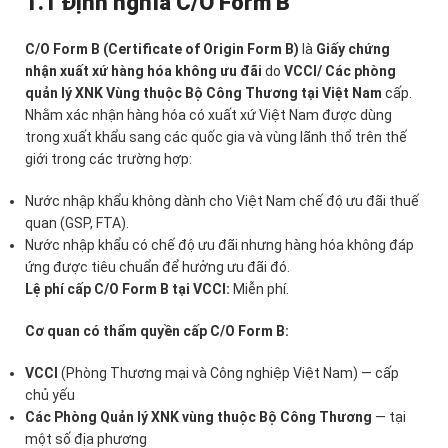
1.1 Định nghĩa C/O Form B
C/O Form B (Certificate of Origin Form B)
là
Giấy chứng
nhận xuất xứ hàng hóa
không ưu đãi
do
VCCI/ Các phòng
quản lý XNK Vùng thuộc Bộ Công Thương tại Việt Nam
cấp.
Nhằm xác nhận hàng hóa có xuất xứ Việt Nam được dùng
trong xuất khẩu sang các quốc gia và vùng lãnh thổ trên thế
giới trong các trường hợp:
Nước nhập khẩu không dành cho Việt Nam chế độ ưu đãi thuế
quan (GSP, FTA).
Nước nhập khẩu có chế độ ưu đãi nhưng hàng hóa không đáp
ứng được tiêu chuẩn để hưởng ưu đãi đó.
Lệ phí cấp C/O Form B tại VCCI:
Miễn phí.
Cơ quan có thẩm quyền cấp C/O Form B:
VCCI
(Phòng Thương mại và Công nghiệp Việt Nam) — cấp
chủ yếu
Các Phòng Quản lý XNK vùng thuộc Bộ Công Thương
— tại
một số địa phương