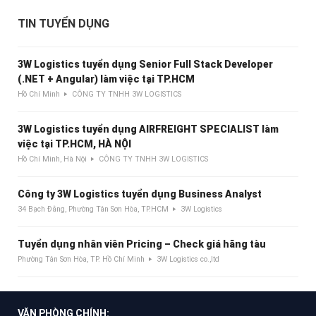
TIN TUYỂN DỤNG
3W Logistics tuyển dụng Senior Full Stack Developer
(.NET + Angular) làm việc tại TP.HCM
Hồ Chí Minh
CÔNG TY TNHH 3W LOGISTICS
3W Logistics tuyển dụng AIRFREIGHT SPECIALIST làm
việc tại TP.HCM, HÀ NỘI
Hồ Chí Minh, Hà Nội
CÔNG TY TNHH 3W LOGISTICS
Công ty 3W Logistics tuyển dụng Business Analyst
34 Bạch Đằng, Phường Tân Sơn Hòa, TP.HCM
3W Logistics
Tuyển dụng nhân viên Pricing – Check giá hãng tàu
Phường Tân Sơn Hòa, TP. Hồ Chí Minh
3W Logistics co.,ltd
VĂN PHÒNG CHÍNH: