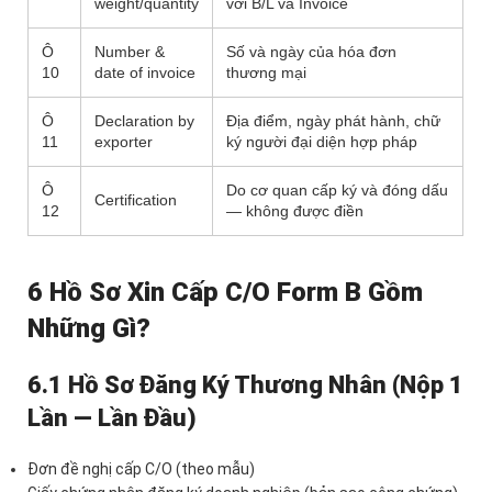
weight/quantity
với B/L và Invoice
Ô
Number &
Số và ngày của hóa đơn
10
date of invoice
thương mại
Ô
Declaration by
Địa điểm, ngày phát hành, chữ
11
exporter
ký người đại diện hợp pháp
Ô
Do cơ quan cấp ký và đóng dấu
Certification
12
— không được điền
6 Hồ Sơ Xin Cấp C/O Form B Gồm
Những Gì?
6.1 Hồ Sơ Đăng Ký Thương Nhân (Nộp 1
Lần — Lần Đầu)
Đơn đề nghị cấp C/O (theo mẫu)