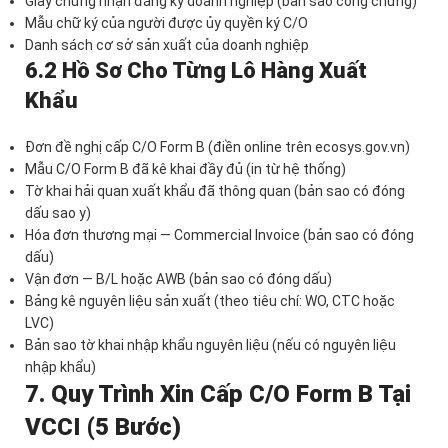
Giấy chứng nhận đăng ký doanh nghiệp (bản sao công chứng)
Mẫu chữ ký của người được ủy quyền ký C/O
Danh sách cơ sở sản xuất của doanh nghiệp
6.2 Hồ Sơ Cho Từng Lô Hàng Xuất
Khẩu
Đơn đề nghị cấp C/O Form B (điền online trên ecosys.gov.vn)
Mẫu C/O Form B đã kê khai đầy đủ (in từ hệ thống)
Tờ khai hải quan xuất khẩu đã thông quan (bản sao có đóng
dấu sao y)
Hóa đơn thương mại — Commercial Invoice (bản sao có đóng
dấu)
Vận đơn — B/L hoặc AWB (bản sao có đóng dấu)
Bảng kê nguyên liệu sản xuất (theo tiêu chí: WO, CTC hoặc
LVC)
Bản sao tờ khai nhập khẩu nguyên liệu (nếu có nguyên liệu
nhập khẩu)
7. Quy Trình Xin Cấp C/O Form B Tại
VCCI (5 Bước)