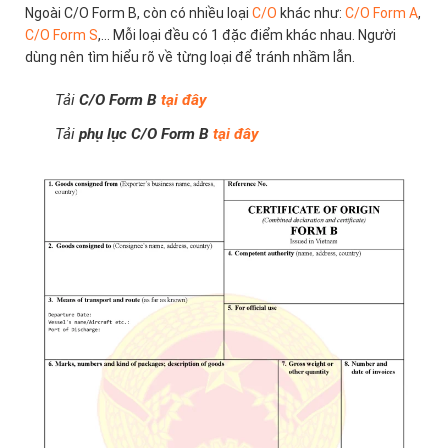
Ngoài C/O Form B, còn có nhiều loại
C/O
khác như:
C/O Form A
,
C/O Form S
,… Mỗi loại đều có 1 đặc điểm khác nhau. Người
dùng nên tìm hiểu rõ về từng loại để tránh nhầm lẫn.
Tải
C/O Form B
tại đây
Tải
phụ lục C/O Form B
tại đây