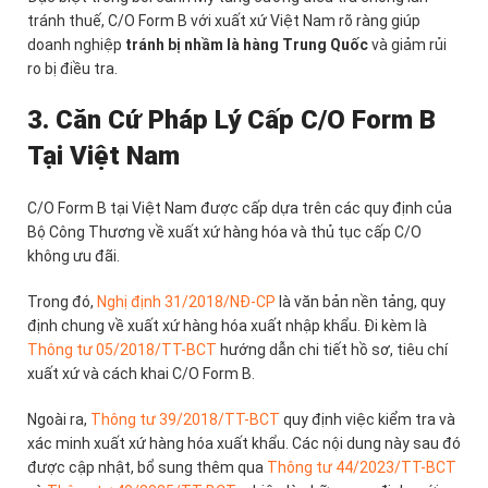
tránh thuế, C/O Form B với xuất xứ Việt Nam rõ ràng giúp
doanh nghiệp
tránh bị nhầm là hàng Trung Quốc
và giảm rủi
ro bị điều tra.
3. Căn Cứ Pháp Lý Cấp C/O Form B
Tại Việt Nam
C/O Form B tại Việt Nam được cấp dựa trên các quy định của
Bộ Công Thương về xuất xứ hàng hóa và thủ tục cấp C/O
không ưu đãi.
Trong đó,
Nghị định 31/2018/NĐ-CP
là văn bản nền tảng, quy
định chung về xuất xứ hàng hóa xuất nhập khẩu. Đi kèm là
Thông tư 05/2018/TT-BCT
hướng dẫn chi tiết hồ sơ, tiêu chí
xuất xứ và cách khai C/O Form B.
Ngoài ra,
Thông tư 39/2018/TT-BCT
quy định việc kiểm tra và
xác minh xuất xứ hàng hóa xuất khẩu. Các nội dung này sau đó
được cập nhật, bổ sung thêm qua
Thông tư 44/2023/TT-BCT