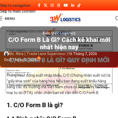
Skip to navigation
Skip to main content
MENU
Kiến thức Logistics
C/O Form B Là Gì? Cách kê khai mới
nhất hiện nay
Ms. Nina ( Trade Lane Supervisor )
16 Tháng 7, 2026
0
On 8 Tháng 5, 2026
Trong hoạt động xuất nhập khẩu, C/O (Chứng nhận xuất xứ) là
“giấy khai sinh” của hàng hóa. Nếu bạn đang xuất khẩu hàng
sang các thị trường mà Việt Nam chưa có hiệp định thương
mại tự do (FTA), chắc chắn bạn sẽ cần đến C/O Form B.
1. C/O Form B là gì?