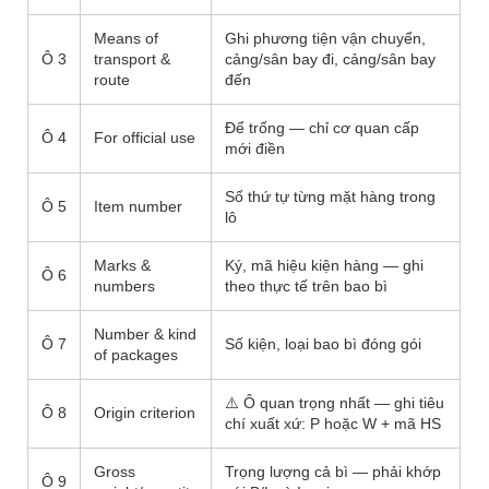
Means of
Ghi phương tiện vận chuyển,
Ô 3
transport &
cảng/sân bay đi, cảng/sân bay
route
đến
Để trống — chỉ cơ quan cấp
Ô 4
For official use
mới điền
Số thứ tự từng mặt hàng trong
Ô 5
Item number
lô
Marks &
Ký, mã hiệu kiện hàng — ghi
Ô 6
numbers
theo thực tế trên bao bì
Number & kind
Ô 7
Số kiện, loại bao bì đóng gói
of packages
⚠️ Ô quan trọng nhất — ghi tiêu
Ô 8
Origin criterion
chí xuất xứ: P hoặc W + mã HS
Gross
Trọng lượng cả bì — phải khớp
Ô 9