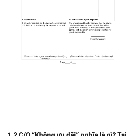
1.2 C/O “Không ưu đãi” nghĩa là gì? Tại