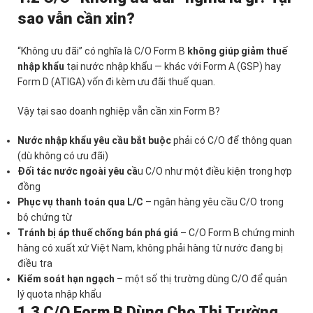
sao vẫn cần xin?
“Không ưu đãi” có nghĩa là C/O Form B
không giúp giảm thuế
nhập khẩu
tại nước nhập khẩu — khác với Form A (GSP) hay
Form D (ATIGA) vốn đi kèm ưu đãi thuế quan.
Vậy tại sao doanh nghiệp vẫn cần xin Form B?
Nước nhập khẩu yêu cầu bắt buộc
phải có C/O để thông quan
(dù không có ưu đãi)
Đối tác nước ngoài yêu cầ
u C/O như một điều kiện trong hợp
đồng
Phục vụ thanh toán qua L/C
– ngân hàng yêu cầu C/O trong
bộ chứng từ
Tránh bị áp thuế chống bán phá giá
– C/O Form B chứng minh
hàng có xuất xứ Việt Nam, không phải hàng từ nước đang bị
điều tra
Kiểm soát hạn ngạch
– một số thị trường dùng C/O để quản
lý quota nhập khẩu
1.3 C/O Form B Dùng Cho Thị Trường