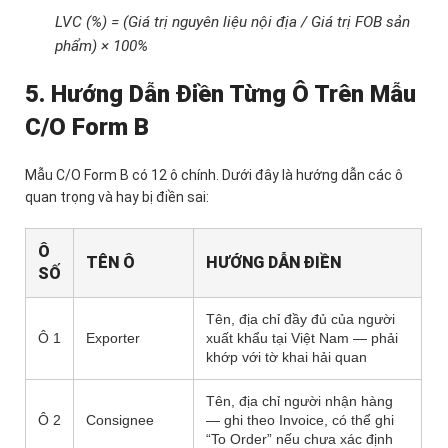
LVC (%) = (Giá trị nguyên liệu nội địa / Giá trị FOB sản
phẩm) × 100%
5. Hướng Dẫn Điền Từng Ô Trên Mẫu
C/O Form B
Mẫu C/O Form B có 12 ô chính. Dưới đây là hướng dẫn các ô
quan trọng và hay bị điền sai:
Ô
TÊN Ô
HƯỚNG DẪN ĐIỀN
SỐ
Tên, địa chỉ đầy đủ của người
Ô 1
Exporter
xuất khẩu tại Việt Nam — phải
khớp với tờ khai hải quan
Tên, địa chỉ người nhận hàng
Ô 2
Consignee
— ghi theo Invoice, có thể ghi
“To Order” nếu chưa xác định