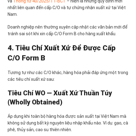
và
Thông tư 40/2025/TT-BCT
– hiện là những quy định mới
nhất liên quan đến cấp C/O và tự chứng nhận xuất xứ tại Việt
Nam.
Doanh nghiệp nên thường xuyên cập nhật các văn bản mới để
tránh sai sót khi xin cấp C/O Form B cho hàng xuất khẩu.
4. Tiêu Chí Xuất Xứ Để Được Cấp
C/O Form B
Tương tự như các C/O khác, hàng hóa phải đáp ứng một trong
các tiêu chí xuất xứ sau:
Tiêu Chí WO — Xuất Xứ Thuần Túy
(Wholly Obtained)
Áp dụng khi toàn bộ hàng hóa được sản xuất tại Việt Nam mà
không sử dụng bất kỳ nguyên liệu nhập khẩu nào. Ví dụ: gạo, cà
phê, thủy sản, cao su thiên nhiên.