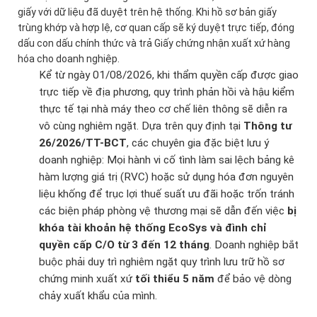
giấy với dữ liệu đã duyệt trên hệ thống. Khi hồ sơ bản giấy
trùng khớp và hợp lệ, cơ quan cấp sẽ ký duyệt trực tiếp, đóng
dấu con dấu chính thức và trả Giấy chứng nhận xuất xứ hàng
hóa cho doanh nghiệp.
Kể từ ngày 01/08/2026, khi thẩm quyền cấp được giao
trực tiếp về địa phương, quy trình phản hồi và hậu kiểm
thực tế tại nhà máy theo cơ chế liên thông sẽ diễn ra
vô cùng nghiêm ngặt. Dựa trên quy định tại
Thông tư
26/2026/TT-BCT
, các chuyên gia đặc biệt lưu ý
doanh nghiệp: Mọi hành vi cố tình làm sai lệch bảng kê
hàm lượng giá trị (RVC) hoặc sử dụng hóa đơn nguyên
liệu khống để trục lợi thuế suất ưu đãi hoặc trốn tránh
các biện pháp phòng vệ thương mại sẽ dẫn đến việc
bị
khóa tài khoản hệ thống EcoSys và đình chỉ
quyền cấp C/O từ 3 đến 12 tháng
. Doanh nghiệp bắt
buộc phải duy trì nghiêm ngặt quy trình lưu trữ hồ sơ
chứng minh xuất xứ
tối thiểu 5 năm
để bảo vệ dòng
chảy xuất khẩu của mình.