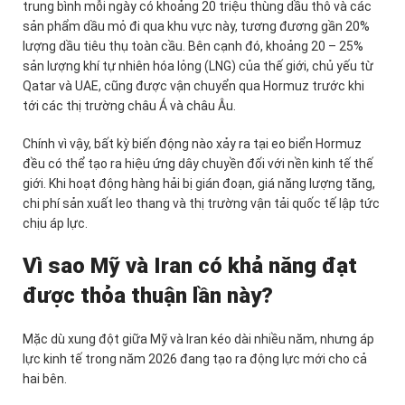
trung bình mỗi ngày có khoảng 20 triệu thùng dầu thô và các
sản phẩm dầu mỏ đi qua khu vực này, tương đương gần 20%
lượng dầu tiêu thụ toàn cầu. Bên cạnh đó, khoảng 20 – 25%
sản lượng khí tự nhiên hóa lỏng (LNG) của thế giới, chủ yếu từ
Qatar và UAE, cũng được vận chuyển qua Hormuz trước khi
tới các thị trường châu Á và châu Âu.
Chính vì vậy, bất kỳ biến động nào xảy ra tại eo biển Hormuz
đều có thể tạo ra hiệu ứng dây chuyền đối với nền kinh tế thế
giới. Khi hoạt động hàng hải bị gián đoạn, giá năng lượng tăng,
chi phí sản xuất leo thang và thị trường vận tải quốc tế lập tức
chịu áp lực.
Vì sao Mỹ và Iran có khả năng đạt
được thỏa thuận lần này?
Mặc dù xung đột giữa Mỹ và Iran kéo dài nhiều năm, nhưng áp
lực kinh tế trong năm 2026 đang tạo ra động lực mới cho cả
hai bên.