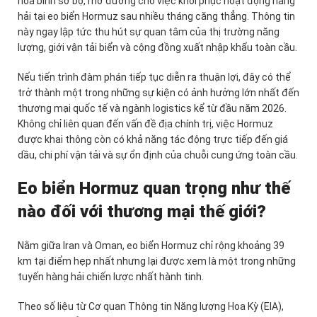
hòa bình sơ bộ, mở đường cho việc khôi phục hoạt động hàng
hải tại eo biển Hormuz sau nhiều tháng căng thẳng. Thông tin
này ngay lập tức thu hút sự quan tâm của thị trường năng
lượng, giới vận tải biển và cộng đồng xuất nhập khẩu toàn cầu.
Nếu tiến trình đàm phán tiếp tục diễn ra thuận lợi, đây có thể
trở thành một trong những sự kiện có ảnh hưởng lớn nhất đến
thương mại quốc tế và ngành logistics kể từ đầu năm 2026.
Không chỉ liên quan đến vấn đề địa chính trị, việc Hormuz
được khai thông còn có khả năng tác động trực tiếp đến giá
dầu, chi phí vận tải và sự ổn định của chuỗi cung ứng toàn cầu.
Eo biển Hormuz quan trọng như thế
nào đối với thương mại thế giới?
Nằm giữa Iran và Oman, eo biển Hormuz chỉ rộng khoảng 39
km tại điểm hẹp nhất nhưng lại được xem là một trong những
tuyến hàng hải chiến lược nhất hành tinh.
Theo số liệu từ Cơ quan Thông tin Năng lượng Hoa Kỳ (EIA),