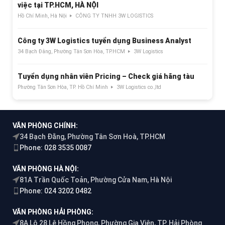
việc tại TP.HCM, HÀ NỘI
Hồ Chí Minh, Hà Nội
CÔNG TY TNHH 3W LOGISTICS
Công ty 3W Logistics tuyển dụng Business Analyst
34 Bạch Đằng, Phường Tân Sơn Hòa, TP.HCM
3W Logistics
Tuyển dụng nhân viên Pricing – Check giá hãng tàu
Phường Tân Sơn Hòa, TP. Hồ Chí Minh
3W Logistics co.,ltd
VĂN PHÒNG CHÍNH:
34 Bạch Đằng, Phường Tân Sơn Hoà, TP.HCM
Phone: 028 3535 0087
VĂN PHÒNG HÀ NỘI:
81A Trần Quốc Toản, Phường Cửa Nam, Hà Nội
Phone: 024 3202 0482
VĂN PHÒNG HẢI PHÒNG:
8A Lô 28 Lê Hồng Phong, Phường Gia Viên, TP. Hải Phòng