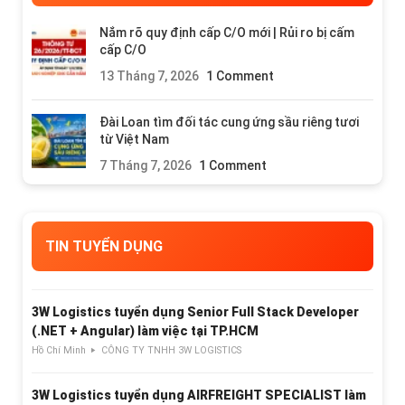
Nắm rõ quy định cấp C/O mới | Rủi ro bị cấm
cấp C/O
13 Tháng 7, 2026
1 Comment
Đài Loan tìm đối tác cung ứng sầu riêng tươi
từ Việt Nam
7 Tháng 7, 2026
1 Comment
TIN TUYỂN DỤNG
3W Logistics tuyển dụng Senior Full Stack Developer
(.NET + Angular) làm việc tại TP.HCM
Hồ Chí Minh
CÔNG TY TNHH 3W LOGISTICS
3W Logistics tuyển dụng AIRFREIGHT SPECIALIST làm